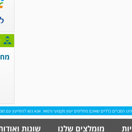
א
מחפ
נו הסברים כלליים שאינם מחליפים יעוץ מקצועי ורפואי. אנא גשו להתייעץ עם מומח
ות
מומלצים שלנו
שונות ואודות