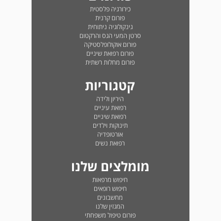
כירורגיה פלסטית
פורום קרנית
גינקולוגיה ניתוחית
סרטן המעי הגס והרקטום
פורום אוקולופלסטיקה
פורום רפואת שיניים
פורום מחלות רשתית
קטגוריות
היריון ולידה
רפואת עיניים
רפואת שיניים
תינוקות וילדים
אורטופדיה
רפואת נשים
מומלצים שלנו
חיפוש מרפאות
חיפוש רופאים
מחשבונים
המגזין שלנו
פורום טיפול משפחתי