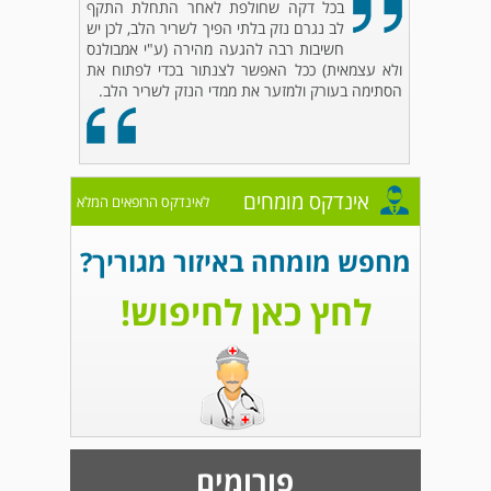
בכל דקה שחולפת לאחר התחלת התקף
לב נגרם נזק בלתי הפיך לשריר הלב, לכן יש
חשיבות רבה להגעה מהירה (ע"י אמבולנס
ולא עצמאית) ככל האפשר לצנתור בכדי לפתוח את
הסתימה בעורק ולמזער את ממדי הנזק לשריר הלב.
אינדקס מומחים
לאינדקס הרופאים המלא
מחפש מומחה באיזור מגוריך?
לחץ כאן לחיפוש!
פורומים