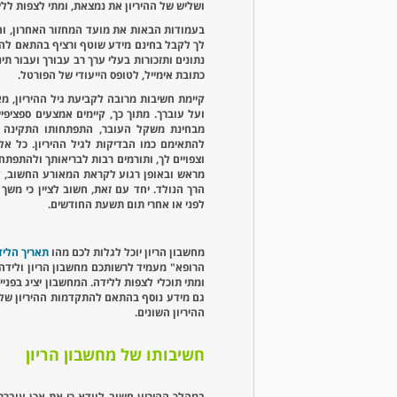
ושליש של ההיריון את נמצאת, ומתי לצפות ללי
בעמודות הבאות את מועד המחזור האחרון, והמ
לך לקבל בחינם מידע שוטף ורציף בהתאם להתק
נתונים ותזכורות בעלי ערך רב עבורך ועבור תי
כתובת אימייל, לטופס הייעודי של הפורטל.
קיימת חשיבות מרובה לקביעת גיל ההיריון, מא
ועל עוברך. מתוך כך, קיימים אמצעים ספציפי
מבחינת משקל העובר, התפתחותו התקינה והי
להתאימם כמו הבדיקות לגיל ההיריון. כל אלו
וצפויים לך, ותורמים רבות לבריאותך ולהתפת
מראש ובאופן רגוע לקראת המאורע החשוב, ל
הרך הנולד. יחד עם זאת, חשוב לציין כי מ
לפני או אחרי תום תשעת החודשים.
מחשבון הריון יוכל לגלות לכם מהו
תאריך הליד
הרופא" מעמיד לרשותכם מחשבון הריון ולידה 
ומתי תוכלי לצפות ללידה. המחשבון יציג בפני
גם מידע נוסף בהתאם להתקדמות ההיריון שלך
ההיריון השונים.
חשיבותו של מחשבון הריון
במהלך ההיריון חשוב לוודא כי את אכן עוב