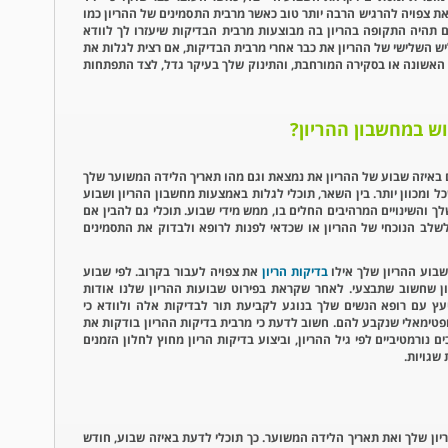
 את צפויה להרגיש הרבה יותר טוב כאשר מרבית התסמינים של ההריון כמו
גם תהיה התקופה בהריון בה מבוצעות מרבית הבדיקות שיעזרו לך לוודא
 השלישי של ההריון את כבר אחרי מרבית הבדיקות, אם רצית לגלות את
 האשונה או בסקירה המורחבת, והתינוק שלך בעיקר גדל, לצד התפתחות
במחשבון ההריון?
 באיזה שבוע של ההריון את נמצאת וגם מהו תאריך הלידה המשוער שלך
ל ומכוון יותר. בין השאר, תוכלי לגלות באמצעות מחשבון ההריון ושבוע
והשינויים המרהיבים החלים בו, ממש מידי שבוע. תוכלי גם להבין אם
לשלב הנוכחי של ההריון או שכדאי לפנות לרופא ולבדוק את התסמינים
שבוע ההריון שלך אילו
בדיקות הריון
את צפויה לעבור בקרוב. לפי שבוע
ון שחשוב שתבצעי. לאחר שקראת בפירוט שבועות ההריון שלנו אודות
ץ עם רופא הנשים שלך בנוגע לקביעת תור לבדיקות אלה ולוודא כי
טימאלי שנקבע להם. חשוב לדעת כי מרבית בדיקות ההריון בודקות את
 נורמטיביים לפי גיל ההריון, וביצוע בדיקות הריון מחוץ לחלון הזמנים
שגויות.
ריון שלך ואת תאריך הלידה המשוער. כך תוכלי לדעת באיזה שבוע, חודש