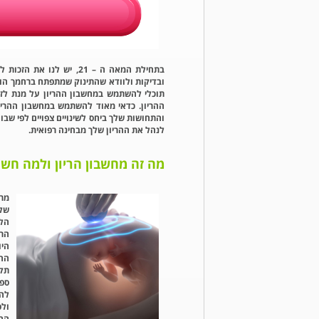
בתחילת המאה ה – 21, יש 
ובדיקות ולוודא שהתינוק שמתפתח ברחמך הו
תוכלי להשתמש במחשבון ההריון על מנת לזה
ההריון. כדאי מאוד להשתמש במחשבון ההריו
והתחושות שלך ביחס לשינויים צפויים לפי שבו
לנהל את ההריון שלך מבחינה רפואית.
מה זה מחשבון הריון ולמה חשו
מרג
של 
הלי
היו
ההר
תקו
ספצ
להר
ול
החו