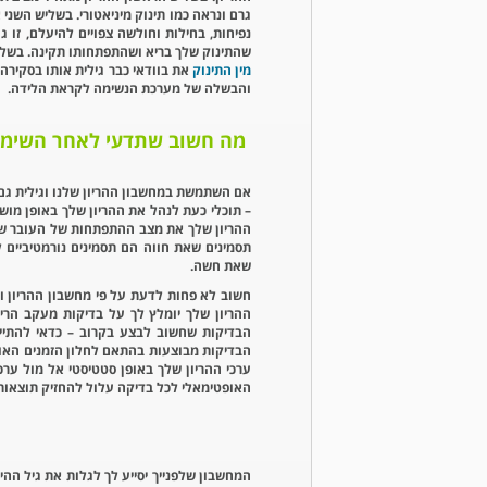
גרם ונראה כמו תינוק מיניאטורי. בשליש השני
נפיחות, בחילות וחולשה צפויים להיעלם, זו 
שהתינוק שלך בריא ושהתפתחותו תקינה. בשליש
מין התינוק
את בוודאי כבר גילית אותו בסקירה
והבשלה של מערכת הנשימה לקראת הלידה.
מה חשוב שתדעי לאחר השימוש 
אם השתמשת במחשבון ההריון שלנו וגילית גם
– תוכלי כעת לנהל את ההריון שלך באופן מושכ
ההריון שלך את מצב ההתפתחות של העובר שלך 
תסמינים שאת חווה הם תסמינים נורמטיביים 
שאת חשה.
חשוב לא פחות לדעת על פי מחשבון ההריון ו
ההריון שלך יומלץ לך על בדיקות מעקב הרי
הבדיקות שחשוב לבצע בקרוב – כדאי להתייע
הבדיקות מבוצעות בהתאם לחלון הזמנים האופ
ערכי ההריון שלך באופן סטטיסטי אל מול ערכים
האופטימאלי לכל בדיקה עלול להחזיק תוצאות 
המחשבון שלפנייך יסייע לך לגלות את גיל ההי