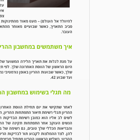
על 
אינ
צפו
להיוולד אל העולם) – מעט מאוד מהתינוקות א
סביב התאריך, כאשר שבועיים מאוחר מהתאר
העובר.
איך משתמשים במחשבון ההריון
על מנת לגלות את תאריך הלידה המשוער שלך 
היום הראשון של הווסת האחרונה שלך. לפי תא
ועד שבוע 42.
מה תגלי בשימוש במחשבון ההר
לאחר שתקישי את יום תחילת הווסת האחרון
ההריון תגלי רשימת תיאור התפתחות ההריון, הע
לשים לב אליו הוא כמובן רשימת הבדיקות ה
הנשים העוקב אחר התפתחות תקינה של ההרי
והבריאות הכללי שלך טובים, גם רשימה של בד
להן. לצד ההמלצות לקבוע תור לבדיקות הריון