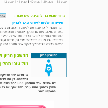
שבוע 38
|
שבוע 39
|
שבוע 40
|
שבוע 41
|
שבוע 42
|
ש
ביחרי שבוע כדי להציג טיפים עבורו:
טיפים והמלצות לשבוע ה-32 להריון
הגוף ממשיך להכין עצמו את ללידה, והתכווצויות ברקס
מועברת לתינוק. כעת גם תינוקך, שהתפתחותו כמעט מוש
והשרירים שבגופו. נסי להקל על כאבי גב, רגליים וקשי
חמימים. השבוע יש להמשיך ולעקוב אחר תנועות התינוק,
מחשבון הריון ול
מזל טוב! תהליך
אין מרגש יותר מבדיקת 
למשפחה. בין אם גילית 
דם שאישר ערכי הה
תינוק ברחמך, והוא עובר, ביחד אתך, את כל 
התפתחו היטב.