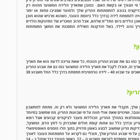
פי הצורך או בקשת האם. כמובן שתאריך הלידה המשוער מהווה רק
דיקציה בנוגע להתפתחות ההריון שלך ולמועד שסביבו פחות או יותר
יה להתפתח לידה (בדרך כלל ביוזמת העובר, כשהוא מרגיש שהוא מוכן
כן נולדים ביום התל"מ שלהם, אבל הרוב המכריע של התינוקות נולדים
יך נהוג ליילד, בשל הזדקנות השיליה המסכנת את המשך התפתחות
?
כמו גם את שבוע ההריון הנוכחי, כל שאת צריכה לדעת הוא את תאריך
ריך זה, תוכלו לקבל את תאריך הלידה המשוער כמו גם את שבוע ההריון
שלך, כאשר שבועות ההריון באופן נורמטיבי נמשכים עד שבוע 40 – לידה נורמטיבית תתפתח בדרך כלל החל משבוע 38
יון?
 שלך, תקבלי את תאריך הלידה המשוער ולא רק זה. מתחת למחשבון
ובר, ושינויים שאת אולי חווה על פי שבועות ההריון. מה שחשוב במיוחד
מומלצות במהלך ההריון, הכוללות מעבר לביקורים קבועים אצל רופא
ון ובדרך כלל גם אחות קופת חולים שתבדוק כי לחץ הדם, המשקל,
יקות הריון שחשוב לבצע באופן מדוייק בתוך חלו הזמנים האופטימאלי
 על פי שבוע ההריון שלך, תוכלי גם לקרוא על התפתחות העובר לאורך
ההריון: בשליש הראשון ההריון מתחיל מביצית מופרית ומסתיים לקראת השבוע ה – 12, כאשר העובר כבר שוקל כ – 14