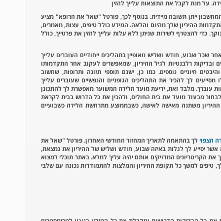
דה. על מנת לקבל את התוצאות עלייך להזין
חשבון ייתן תשובה מיידית. בנוסף לכך, פורטל "שאל את הרופא" מציע
דמות ההיריון שלך מהיום והלאה. המידע כולל טיפים, עצות, מאמרים,
נוקך. כדי להצטרף לשירות שניתן ללא עלות עלייך להזין את פרטייך, כולל
חר שכל שבוע, חודש ושליש מאופיין בתהליכים ייחודיים העוברים עלייך
ים ובדיקות רלבנטיות לגיל ההיריון, שמאפשרים לעקוב אחר התקדמותו
בטים חיוניים נוספים. כמו כן, ישנם תוספי תזונה ותרופות, שחשוב
 מסייעים לך להכיר את התהליכים הגופניים והנפשיים שעוברים עלייך
חות עוברך. מלבד זאת, ידיעת מועד הלידה המשוער מאפשרת לך להתכונן
בחור מבעוד מועד את בית החולים, ולהכין את כל הדרוש בבית לקראת
שך ההיריון משתנה מאישה לאישה, כשבממוצע מתרחשת הלידה כשבועיים
ה הצפוי
לך בהתאמה לתאריך המחזור החודשי האחרון. פורטל "שאל את
אשר יסייע לך לגלות באיזה שבוע, חודש ושליש של ההיריון את נמצאת,
יך את הקריטריונים המדויקים אותם יהיה עליך למלא. באתר תוכלי למצוא
, טיפים למשך כל תקופת ההיריון והמלצות להתמודדות נכונה עם שלבי
רת את כל הבדיקות הדרושות ומקבלת את כל המידע בנוגע לטרימסטרים