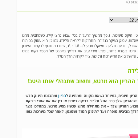
בוע 43
טון היקס משיכות. גופך ממשיך להעלות בכל שבוע כחצי קילו, כשמחצית ממנו
למת, עסוק בעיקר בגדילה והתחזקות לקראת הלידה. כמו כן, הוא עסוק בפיתוח
מיומנויותיו הגופניות לקראת הלידה, כמו נשימה, מציצת אגודל, תנועה ובליעה. משקלו מגיע לכ- 1.8 ק"ג, שרובו מתווסף לרקמות השומן
י שינה בעזרת כריות, ופנקי מידי ערב את רגלייך באמבט של מספר דקות במים
 ולהשלים את ההיערכות ורכישת ציוד לקראת הרך הנולד.
ידה
 ההריון הוא מרגש, וחשוב שתנהלי אותו היטב!
הריון חיובית, במיוחד כשאת מקווה וממתינה ל
הריון
ומתכננת תינוק חדש
שההריון שלך כבר החל על ידי בדיקה ביתית או בין אם את אחרי בדיקת
ורמון HCG המתאימים לשבוע ההריון שלך – את מתחילה ממש עכשיו מסע מרגש, במהלכו נוצר
הדרך מביצית מופרה ועד לתינוק חמוד ושמנמן, לאחר שכל מערכות גופו