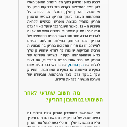
לבצע באופן מדוייק בתוך חלו הזמנים האופטימאלי
להן. לצד ההמלצות לקבוע תור לבדיקות הריון על
פי שבוע ההריון שלך, תוכלי גם לקרוא על
התפתחות העובר לאורך ההריון: בשליש הראשון
ההריון מתחיל מביצית מופרית ומסתיים לקראת
השבוע ה – 12, כאשר העובר כבר שוקל כ – 14 גרם
ונראה כמו תינוק מיניאטורי. בשליש השני את צפויה
להרגיש הרבה יותר טוב כאשר מרבית התסמינים של
ההריון כמו נפיחות, בחילות וחולשה צפויים
להיעלם, זו גם תהיה התקופה בהריון בה מבוצעות
מרבית הבדיקות שיעזרו לך לוודא שהתינוק שלך
בריא ושהתפתחותו תקינה. בשליש השלישי של
ההריון את כבר אחרי מרבית הבדיקות, אם רצית
לגלות את
מין התינוק
את בוודאי כבר גילית אותו
בסקירה האשונה או בסקירה המורחבת, והתינוק
שלך בעיקר גדל, לצד התפתחות והבשלה של
מערכת הנשימה לקראת הלידה.
מה חשוב שתדעי לאחר
השימוש במחשבון ההריון?
אם השתמשת במחשבון ההריון שלנו וגילית גם
באיזה שבוע של ההריון את נמצאת וגם מהו תאריך
הלידה המשוער שלך – תוכלי כעת לנהל את ההריון