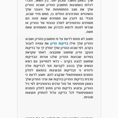
שלך באופן מושכל ומכוון יותר. בין השאר, תוכלי
לגלות באמצעות מחשבון ההריון ושבוע ההריון
שלך את מצב ההתפתחות של העובר שלך
והשינויים המרהיבים החלים בו, ממש מידי שבוע.
תוכלי גם להבין אם תסמינים שאת חווה הם
תסמינים נורמטיביים לשלב הנוכחי של ההריון או
שכדאי לפנות לרופא ולבדוק את התסמינים שאת
חשה.
חשוב לא פחות לדעת על פי מחשבון ההריון ושבוע
ההריון שלך אילו
בדיקות הריון
את צפויה לעבור
בקרוב. לפי שבוע ההריון שלך יומלץ לך על בדיקות
מעקב הריון שחשוב שתבצעי. לאחר שקראת
בפירוט שבועות ההריון שלנו אודות הבדיקות
שחשוב לבצע בקרוב – כדאי להתייעץ עם רופא
הנשים שלך בנוגע לקביעת תור לבדיקות אלה
ולוודא כי הבדיקות מבוצעות בהתאם לחלון
הזמנים האופטימאלי שנקבע להם. חשוב לדעת כי
מרבית בדיקות ההריון בודקות את ערכי ההריון שלך
באופן סטטיסטי אל מול ערכים נורמטיביים לפי גיל
ההריון, וביצוע בדיקות הריון מחוץ לחלון הזמנים
האופטימאלי לכל בדיקה עלול להחזיק תוצאות
שגויות.