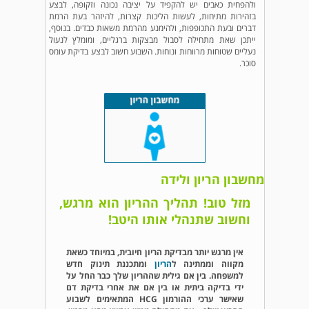
ולהפחית כאבים יש להקפיד על יציבה נכונה וזקופה, לבצע
בזהירות מתיחות, לעשות הליכות קצרות, להיזהר בעת הרמת
דברים ובעת התכופפות, ולהימנע מהרמת משאות כבדים. בנוסף,
ייתכן שאת מתחילה לסבול מבצקות ברגליים, ומומלץ לנעול
נעליים שטוחות מרווחות ונוחות. השבוע חשוב לבצע בדיקת עומס
סוכר.
מחשבון הריון ולידה
מזל טוב! תהליך ההריון הוא מרגש,
וחשוב שתנהלי אותו היטב!
אין מרגש יותר מבדיקת הריון חיובית, במיוחד כשאת
מקווה וממתינה ל
הריון
ומתכננת תינוק חדש
למשפחה. בין אם גילית שההריון שלך כבר החל על
ידי בדיקה ביתית או בין אם את אחרי בדיקת דם
שאישר ערכי ההורמון HCG המתאימים לשבוע