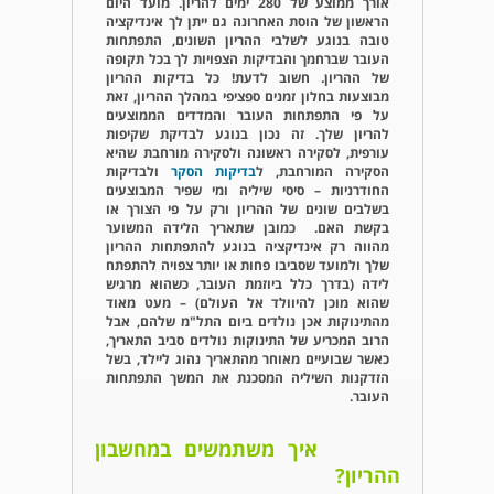
אורך ממוצע של 280 ימים להריון. מועד היום
הראשון של הוסת האחרונה גם ייתן לך אינדיקציה
טובה בנוגע לשלבי ההריון השונים, התפתחות
העובר שברחמך והבדיקות הצפויות לך בכל תקופה
של ההריון. חשוב לדעת! כל בדיקות ההריון
מבוצעות בחלון זמנים ספציפי במהלך ההריון, זאת
על פי התפתחות העובר והמדדים הממוצעים
להריון שלך. זה נכון בנוגע לבדיקת שקיפות
עורפית, לסקירה ראשונה ולסקירה מורחבת שהיא
הסקירה המורחבת, ל
בדיקות הסקר
ולבדיקות
החודרניות – סיסי שיליה ומי שפיר המבוצעים
בשלבים שונים של ההריון ורק על פי הצורך או
בקשת האם. כמובן שתאריך הלידה המשוער
מהווה רק אינדיקציה בנוגע להתפתחות ההריון
שלך ולמועד שסביבו פחות או יותר צפויה להתפתח
לידה (בדרך כלל ביוזמת העובר, כשהוא מרגיש
שהוא מוכן להיוולד אל העולם) – מעט מאוד
מהתינוקות אכן נולדים ביום התל"מ שלהם, אבל
הרוב המכריע של התינוקות נולדים סביב התאריך,
כאשר שבועיים מאוחר מהתאריך נהוג ליילד, בשל
הזדקנות השיליה המסכנת את המשך התפתחות
העובר.
איך משתמשים במחשבון
ההריון?