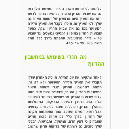
על מנת לגלות את תאריך הלידה המשוער שלך כמו
גם את שבוע ההריון הנוכחי, כל שאת צריכה לדעת
הוא את תאריך היום הראשון של הווסת האחרונה
שלך. לפי תאריך זה, תוכלו לקבל את תאריך הלידה
המשוער כמו גם את שבוע ההריון שלך, כאשר
שבועות ההריון באופן נורמטיבי נמשכים עד שבוע
40 – לידה נורמטיבית תתפתח בדרך כלל החל
משבוע 38 ועד שבוע 42.
מה תגלי בשימוש במחשבון
ההריון?
לאחר שתקישי את יום תחילת הווסת האחרון שלך,
תקבלי את תאריך הלידה המשוער ולא רק זה.
מתחת למחשבון ההריון תגלי רשימת תיאור
התפתחות ההריון, העובר, ושינויים שאת אולי חווה
על פי שבועות ההריון. מה שחשוב במיוחד לשים לב
אליו הוא כמובן רשימת הבדיקות המומלצות
במהלך ההריון, הכוללות מעבר לביקורים קבועים
אצל רופא הנשים העוקב אחר התפתחות תקינה
של ההריון ובדרך כלל גם אחות קופת חולים
שתבדוק כי לחץ הדם, המשקל, והבריאות הכללי
שלך טובים, גם רשימה של בדיקות הריון שחשוב