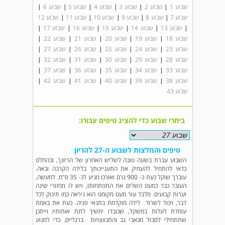
שבוע 1
|
שבוע 2
|
שבוע 3
|
שבוע 4
|
שבוע 5
|
שבוע 6
|
שבוע 7
|
שבוע 8
|
שבוע 9
|
שבוע 10
|
שבוע 11
|
שבוע 12
|
שבוע 13
|
שבוע 14
|
שבוע 15
|
שבוע 16
|
שבוע 17
|
שבוע 18
|
שבוע 19
|
שבוע 20
|
שבוע 21
|
שבוע 22
|
שבוע 23
|
שבוע 24
|
שבוע 25
|
שבוע 26
|
שבוע 27
|
שבוע 28
|
שבוע 29
|
שבוע 30
|
שבוע 31
|
שבוע 32
|
שבוע 33
|
שבוע 34
|
שבוע 35
|
שבוע 36
|
שבוע 37
|
שבוע 38
|
שבוע 39
|
שבוע 40
|
שבוע 41
|
שבוע 42
|
שבוע 43
ביחרי שבוע כדי להציג טיפים עבורו:
טיפים והמלצות לשבוע ה-27 להריון
השבוע עברת בשעה טובה לשליש האחרון של הריונך, ובהחלט
כדאי להתחיל להעמיק את התעניינותך בלידה הקרבה ובאה.
עוברך שוקל כעת כ- 900 גרם ואורכו מגיע לכ- 35 ס"מ. למעשה,
העובר כבר כמעט השלים את התפתחותו, ויש לו מחזורי שינה
וערות קבועים. מלבד עור מעט מקומט הוא ניראה כמו תינוק לכל
דבר, ויכול לשרוד לידה מוקדמת בתנאי פגיה. כעת את באמת
עומדת לעלות במשקל, שכובדו ימשיך לתת אותותיו וייתכן
שתתחילי לסבול מכאבי גב והתכווצויות ברגליים. כדי למנוע