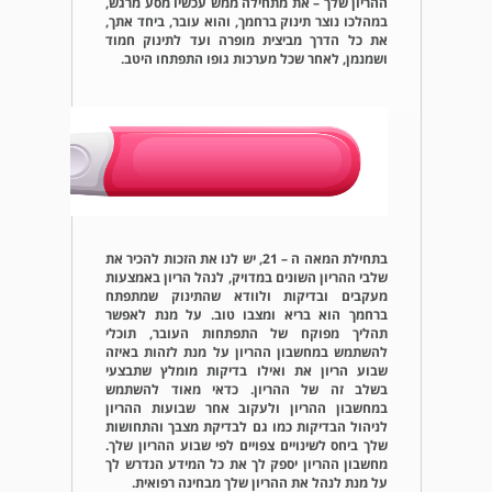
ההריון שלך – את מתחילה ממש עכשיו מסע מרגש,
במהלכו נוצר תינוק ברחמך, והוא עובר, ביחד אתך,
את כל הדרך מביצית מופרה ועד לתינוק חמוד
ושמנמן, לאחר שכל מערכות גופו התפתחו היטב.
בתחילת המאה ה – 21, יש לנו את הזכות להכיר את
שלבי ההריון השונים במדויק, לנהל הריון באמצעות
מעקבים ובדיקות ולוודא שהתינוק שמתפתח
ברחמך הוא בריא ומצבו טוב. על מנת לאפשר
תהליך מפוקח של התפתחות העובר, תוכלי
להשתמש במחשבון ההריון על מנת לזהות באיזה
שבוע הריון את ואילו בדיקות מומלץ שתבצעי
בשלב זה של ההריון. כדאי מאוד להשתמש
במחשבון ההריון ולעקוב אחר שבועות ההריון
לניהול הבדיקות כמו גם לבדיקת מצבך והתחושות
שלך ביחס לשינויים צפויים לפי שבוע ההריון שלך.
מחשבון ההריון יספק לך את כל המידע הנדרש לך
על מנת לנהל את ההריון שלך מבחינה רפואית.