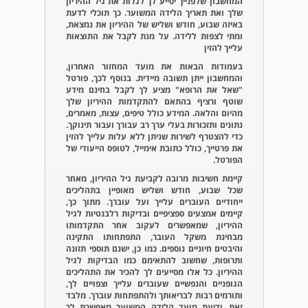
המחשבון שלפנייך יסייע לך לגלות את גיל ההיריון
שלך ואת תאריך הלידה המשוער. כך תוכלי לדעת
באיזה שבוע, חודש ושליש של ההיריון את נמצאת,
ומתי לצפות ללידה. על מנת לקבל את התוצאות
עלייך להזין
בעמודות הבאות את מועד המחזור האחרון,
והמחשבון ייתן תשובה מיידית. בנוסף לכך, פורטל
"שאל את הרופא" מציע לך לקבל בחינם מידע
שוטף ורציף בהתאם להתקדמות ההיריון שלך
מהיום והלאה. המידע כולל טיפים, עצות, מאמרים,
נתונים ותזכורות בעלי ערך רב עבורך ועבור תינוקך.
כדי להצטרף לשירות שניתן ללא עלות עלייך להזין
את פרטייך, כולל כתובת אימייל, לטופס הייעודי של
הפורטל.
קיימת חשיבות מרובה לקביעת גיל ההיריון, מאחר
שכל שבוע, חודש ושליש מאופיין בתהליכים
ייחודיים העוברים עלייך ועל עוברך. מתוך כך,
קיימים אמצעים ספציפיים ובדיקות רלבנטיות לגיל
ההיריון, שמאפשרים לעקוב אחר התקדמותו
מבחינת משקל העובר, התפתחותו התקינה
והיבטים חיוניים נוספים. כמו כן, ישנם תוספי תזונה
ותרופות, שחשוב להתאימם כמו הבדיקות לגיל
ההיריון. כל אלו מסייעים לך להכיר את התהליכים
הגופניים והנפשיים שעוברים עלייך וצפויים לך,
ותורמים רבות לבריאותך ולהתפתחות עוברך. מלבד
זאת, ידיעת מועד הלידה המשוער מאפשרת לך