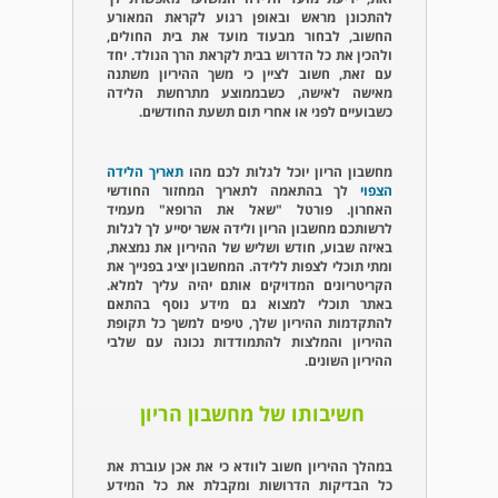
להתכונן מראש ובאופן רגוע לקראת המאורע
החשוב, לבחור מבעוד מועד את בית החולים,
ולהכין את כל הדרוש בבית לקראת הרך הנולד. יחד
עם זאת, חשוב לציין כי משך ההיריון משתנה
מאישה לאישה, כשבממוצע מתרחשת הלידה
כשבועיים לפני או אחרי תום תשעת החודשים.
מחשבון הריון יוכל לגלות לכם מהו
תאריך הלידה
הצפוי
לך בהתאמה לתאריך המחזור החודשי
האחרון. פורטל "שאל את הרופא" מעמיד
לרשותכם מחשבון הריון ולידה אשר יסייע לך לגלות
באיזה שבוע, חודש ושליש של ההיריון את נמצאת,
ומתי תוכלי לצפות ללידה. המחשבון יציג בפנייך את
הקריטריונים המדויקים אותם יהיה עליך למלא.
באתר תוכלי למצוא גם מידע נוסף בהתאם
להתקדמות ההיריון שלך, טיפים למשך כל תקופת
ההיריון והמלצות להתמודדות נכונה עם שלבי
ההיריון השונים.
חשיבותו של מחשבון הריון
במהלך ההיריון חשוב לוודא כי את אכן עוברת את
כל הבדיקות הדרושות ומקבלת את כל המידע