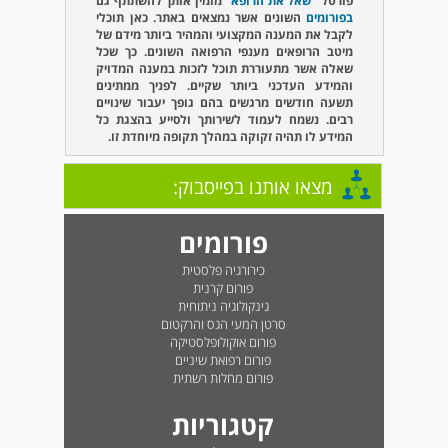
פורטל
"שאל את הרופא"
מזמין אותך להשתתף גם
בפורומים
השונים אשר נמצאים באתר. כאן תוכלי
לקבל את המענה המקצועי והמהיר ביותר מידם של
מיטב הרופאים מענפי הרפואה השונים. כך שכל
שאלה אשר מתעוררת תוכל לזכות במענה המדויק
והמידע העדכני ביותר שקיים. לפניך ממתינים
תשעה חודשים מרגשים בהם גופך יעבור שינויים
רבים. נשמח לעמוד לשירותך ולסייע בהצגת כל
המידע לו תהיה זקוקה במהלך תקופה מיוחדת זו.
מצאו אותנו בפייסבוק:
פורומים
כירורגיה פלסטית
פורום קרנית
גינקולוגיה ניתוחית
סרטן המעי הגס והרקטום
פורום אוקולופלסטיקה
פורום רפואת שיניים
פורום מחלות רשתית
קטגוריות