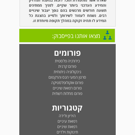
שאלה אשר מתעוררת תוכל לזכות במענה המדויק
והמידע העדכני ביותר שקיים. לפניך ממתינים
תשעה חודשים מרגשים בהם גופך יעבור שינויים
רבים. נשמח לעמוד לשירותך ולסייע בהצגת כל
המידע לו תהיה זקוקה במהלך תקופה מיוחדת זו.
מצאו אותנו בפייסבוק:
פורומים
כירורגיה פלסטית
פורום קרנית
גינקולוגיה ניתוחית
סרטן המעי הגס והרקטום
פורום אוקולופלסטיקה
פורום רפואת שיניים
פורום מחלות רשתית
קטגוריות
היריון ולידה
רפואת עיניים
רפואת שיניים
תינוקות וילדים