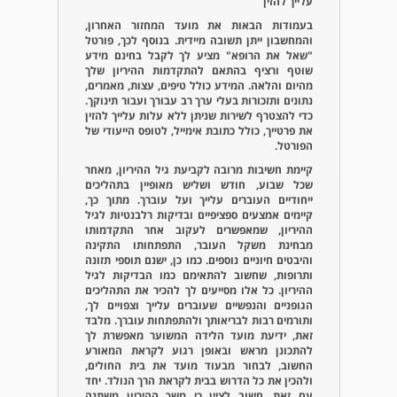
עלייך להזין
בעמודות הבאות את מועד המחזור האחרון,
והמחשבון ייתן תשובה מיידית. בנוסף לכך, פורטל
"שאל את הרופא" מציע לך לקבל בחינם מידע
שוטף ורציף בהתאם להתקדמות ההיריון שלך
מהיום והלאה. המידע כולל טיפים, עצות, מאמרים,
נתונים ותזכורות בעלי ערך רב עבורך ועבור תינוקך.
כדי להצטרף לשירות שניתן ללא עלות עלייך להזין
את פרטייך, כולל כתובת אימייל, לטופס הייעודי של
הפורטל.
קיימת חשיבות מרובה לקביעת גיל ההיריון, מאחר
שכל שבוע, חודש ושליש מאופיין בתהליכים
ייחודיים העוברים עלייך ועל עוברך. מתוך כך,
קיימים אמצעים ספציפיים ובדיקות רלבנטיות לגיל
ההיריון, שמאפשרים לעקוב אחר התקדמותו
מבחינת משקל העובר, התפתחותו התקינה
והיבטים חיוניים נוספים. כמו כן, ישנם תוספי תזונה
ותרופות, שחשוב להתאימם כמו הבדיקות לגיל
ההיריון. כל אלו מסייעים לך להכיר את התהליכים
הגופניים והנפשיים שעוברים עלייך וצפויים לך,
ותורמים רבות לבריאותך ולהתפתחות עוברך. מלבד
זאת, ידיעת מועד הלידה המשוער מאפשרת לך
להתכונן מראש ובאופן רגוע לקראת המאורע
החשוב, לבחור מבעוד מועד את בית החולים,
ולהכין את כל הדרוש בבית לקראת הרך הנולד. יחד
עם זאת, חשוב לציין כי משך ההיריון משתנה