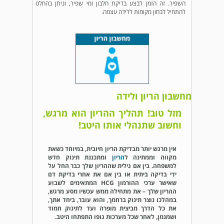
השפיר. זה הזמן לבצע בדיקת חלבון ומי שפיר, וניתן בהחלט
להתחיל לבחון מקומות ללידה עצמה.
מחשבון הריון ולידה
מזל טוב! תהליך ההריון הוא מרגש,
וחשוב שתנהלי אותו היטב!
אין מרגש יותר מבדיקת הריון חיובית, במיוחד כשאת
מקווה וממתינה ל
הריון
ומתכננת תינוק חדש
למשפחה. בין אם גילית שההריון שלך כבר החל על
ידי בדיקה ביתית או בין אם את אחרי בדיקת דם
שאישר ערכי ההורמון HCG המתאימים לשבוע
ההריון שלך – את מתחילה ממש עכשיו מסע מרגש,
במהלכו נוצר תינוק ברחמך, והוא עובר, ביחד אתך,
את כל הדרך מביצית מופרה ועד לתינוק חמוד
ושמנמן, לאחר שכל מערכות גופו התפתחו היטב.