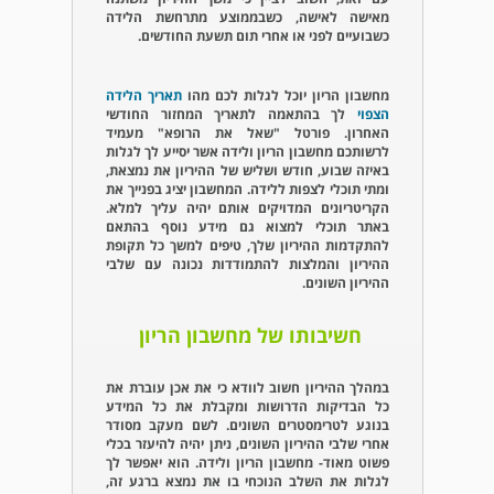
מאישה לאישה, כשבממוצע מתרחשת הלידה
כשבועיים לפני או אחרי תום תשעת החודשים.
מחשבון הריון יוכל לגלות לכם מהו
תאריך הלידה
הצפוי
לך בהתאמה לתאריך המחזור החודשי
האחרון. פורטל "שאל את הרופא" מעמיד
לרשותכם מחשבון הריון ולידה אשר יסייע לך לגלות
באיזה שבוע, חודש ושליש של ההיריון את נמצאת,
ומתי תוכלי לצפות ללידה. המחשבון יציג בפנייך את
הקריטריונים המדויקים אותם יהיה עליך למלא.
באתר תוכלי למצוא גם מידע נוסף בהתאם
להתקדמות ההיריון שלך, טיפים למשך כל תקופת
ההיריון והמלצות להתמודדות נכונה עם שלבי
ההיריון השונים.
חשיבותו של מחשבון הריון
במהלך ההיריון חשוב לוודא כי את אכן עוברת את
כל הבדיקות הדרושות ומקבלת את כל המידע
בנוגע לטרימסטרים השונים. לשם מעקב מסודר
אחרי שלבי ההיריון השונים, ניתן יהיה להיעזר בכלי
פשוט מאוד- מחשבון הריון ולידה. הוא יאפשר לך
לגלות את השלב הנוכחי בו את נמצא ברגע זה,