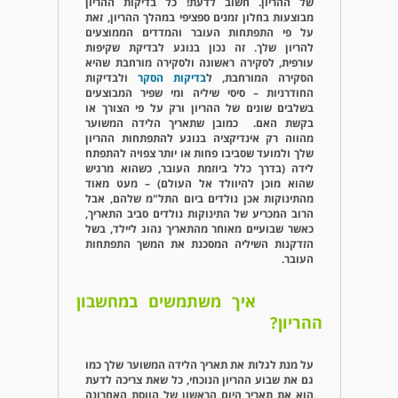
של ההריון. חשוב לדעת! כל בדיקות ההריון
מבוצעות בחלון זמנים ספציפי במהלך ההריון, זאת
על פי התפתחות העובר והמדדים הממוצעים
להריון שלך. זה נכון בנוגע לבדיקת שקיפות
עורפית, לסקירה ראשונה ולסקירה מורחבת שהיא
הסקירה המורחבת, ל
בדיקות הסקר
ולבדיקות
החודרניות – סיסי שיליה ומי שפיר המבוצעים
בשלבים שונים של ההריון ורק על פי הצורך או
בקשת האם. כמובן שתאריך הלידה המשוער
מהווה רק אינדיקציה בנוגע להתפתחות ההריון
שלך ולמועד שסביבו פחות או יותר צפויה להתפתח
לידה (בדרך כלל ביוזמת העובר, כשהוא מרגיש
שהוא מוכן להיוולד אל העולם) – מעט מאוד
מהתינוקות אכן נולדים ביום התל"מ שלהם, אבל
הרוב המכריע של התינוקות נולדים סביב התאריך,
כאשר שבועיים מאוחר מהתאריך נהוג ליילד, בשל
הזדקנות השיליה המסכנת את המשך התפתחות
העובר.
איך משתמשים במחשבון
ההריון?
על מנת לגלות את תאריך הלידה המשוער שלך כמו
גם את שבוע ההריון הנוכחי, כל שאת צריכה לדעת
הוא את תאריך היום הראשון של הווסת האחרונה