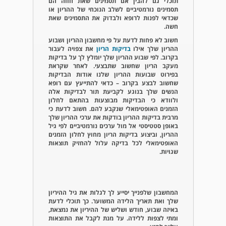
תוכלי גם להבין אם תסמינים שאת חווה הם
תסמינים נורמטיביים לשלב הנוכחי של ההריון או
שכדאי לפנות לרופא ולבדוק את התסמינים שאת
חשה.
חשוב לא פחות לדעת על פי מחשבון ההריון ושבוע
ההריון שלך אילו
בדיקות הריון
את צפויה לעבור
בקרוב. לפי שבוע ההריון שלך יומלץ לך על בדיקות
מעקב הריון שחשוב שתבצעי. לאחר שקראת
בפירוט שבועות ההריון שלנו אודות הבדיקות
שחשוב לבצע בקרוב – כדאי להתייעץ עם רופא
הנשים שלך בנוגע לקביעת תור לבדיקות אלה
ולוודא כי הבדיקות מבוצעות בהתאם לחלון
הזמנים האופטימאלי שנקבע להם. חשוב לדעת כי
מרבית בדיקות ההריון בודקות את ערכי ההריון שלך
באופן סטטיסטי אל מול ערכים נורמטיביים לפי גיל
ההריון, וביצוע בדיקות הריון מחוץ לחלון הזמנים
האופטימאלי לכל בדיקה עלול להחזיק תוצאות
שגויות.
המחשבון שלפנייך יסייע לך לגלות את גיל ההיריון
שלך ואת תאריך הלידה המשוער. כך תוכלי לדעת
באיזה שבוע, חודש ושליש של ההיריון את נמצאת,
ומתי לצפות ללידה. על מנת לקבל את התוצאות