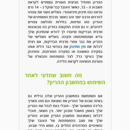
ההריון מתחיל מביצית מופרית ומסתיים לקראת
השבוע ה – 12, כאשר העובר כבר שוקל כ – 14 גרם
ונראה כמו תינוק מיניאטורי. בשליש השני את צפויה
להרגיש הרבה יותר טוב כאשר מרבית התסמינים של
ההריון כמו נפיחות, בחילות וחולשה צפויים
להיעלם, זו גם תהיה התקופה בהריון בה מבוצעות
מרבית הבדיקות שיעזרו לך לוודא שהתינוק שלך
בריא ושהתפתחותו תקינה. בשליש השלישי של
ההריון את כבר אחרי מרבית הבדיקות, אם רצית
לגלות את
מין התינוק
את בוודאי כבר גילית אותו
בסקירה האשונה או בסקירה המורחבת, והתינוק
שלך בעיקר גדל, לצד התפתחות והבשלה של
מערכת הנשימה לקראת הלידה.
מה חשוב שתדעי לאחר
השימוש במחשבון ההריון?
אם השתמשת במחשבון ההריון שלנו וגילית גם
באיזה שבוע של ההריון את נמצאת וגם מהו תאריך
הלידה המשוער שלך – תוכלי כעת לנהל את ההריון
שלך באופן מושכל ומכוון יותר. בין השאר, תוכלי
לגלות באמצעות מחשבון ההריון ושבוע ההריון
שלך את מצב ההתפתחות של העובר שלך
והשינויים המרהיבים החלים בו, ממש מידי שבוע.