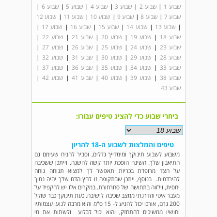
שבוע 1
|
שבוע 2
|
שבוע 3
|
שבוע 4
|
שבוע 5
|
שבוע 6
|
שבוע 7
|
שבוע 8
|
שבוע 9
|
שבוע 10
|
שבוע 11
|
שבוע 12
|
שבוע 13
|
שבוע 14
|
שבוע 15
|
שבוע 16
|
שבוע 17
|
שבוע 18
|
שבוע 19
|
שבוע 20
|
שבוע 21
|
שבוע 22
|
שבוע 23
|
שבוע 24
|
שבוע 25
|
שבוע 26
|
שבוע 27
|
שבוע 28
|
שבוע 29
|
שבוע 30
|
שבוע 31
|
שבוע 32
|
שבוע 33
|
שבוע 34
|
שבוע 35
|
שבוע 36
|
שבוע 37
|
שבוע 38
|
שבוע 39
|
שבוע 40
|
שבוע 41
|
שבוע 42
|
שבוע 43
ביחרי שבוע כדי להציג טיפים עבורו:
טיפים והמלצות לשבוע ה-18 להריון
משבוע לשבוע תינוקך ומימדייך גדלים, וסביר להניח שעימם גם
התיאבון שלך. השינה הופכת יותר קשה להשגה, וייתכן ששכיבה
על הצד מרופדת בכריות תאפשר לך למצוא תנוחה נוחה
להירדמות. בנוסף, ייתכן שבתקופה זו לחץ הדם שלך יהיה נמוך
יחסית, וילווה בתחושה של סחרחורת. במקרים אלו יש להקפיד על
מעבר איטי והדרגתי ממצב שכיבה לישיבה. כעת תינוקך כבר שוקל
200 גרם, אורכו יכול להגיע ל- 15 ס"מ והוא מרבה לנוע. עצמותיו
וחושיו ממשיכים להתחזק, והוא יכול לבלוע ולשתות את מי