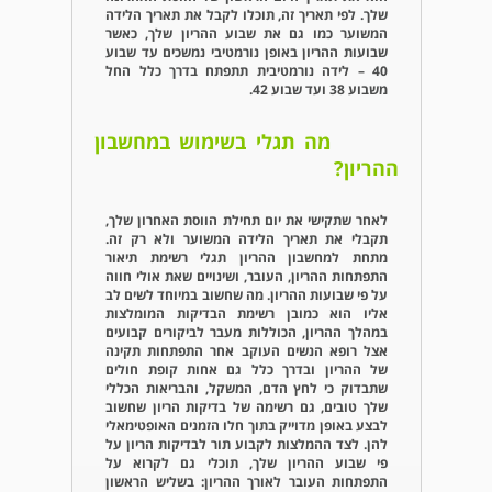
שלך. לפי תאריך זה, תוכלו לקבל את תאריך הלידה
המשוער כמו גם את שבוע ההריון שלך, כאשר
שבועות ההריון באופן נורמטיבי נמשכים עד שבוע
40 – לידה נורמטיבית תתפתח בדרך כלל החל
משבוע 38 ועד שבוע 42.
מה תגלי בשימוש במחשבון
ההריון?
לאחר שתקישי את יום תחילת הווסת האחרון שלך,
תקבלי את תאריך הלידה המשוער ולא רק זה.
מתחת למחשבון ההריון תגלי רשימת תיאור
התפתחות ההריון, העובר, ושינויים שאת אולי חווה
על פי שבועות ההריון. מה שחשוב במיוחד לשים לב
אליו הוא כמובן רשימת הבדיקות המומלצות
במהלך ההריון, הכוללות מעבר לביקורים קבועים
אצל רופא הנשים העוקב אחר התפתחות תקינה
של ההריון ובדרך כלל גם אחות קופת חולים
שתבדוק כי לחץ הדם, המשקל, והבריאות הכללי
שלך טובים, גם רשימה של בדיקות הריון שחשוב
לבצע באופן מדוייק בתוך חלו הזמנים האופטימאלי
להן. לצד ההמלצות לקבוע תור לבדיקות הריון על
פי שבוע ההריון שלך, תוכלי גם לקרוא על
התפתחות העובר לאורך ההריון: בשליש הראשון