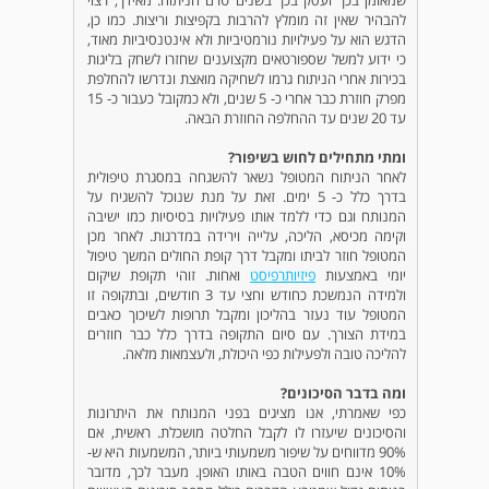
שמאומן בכך ועסק בכך בשנים טרם הניתוח. מאידך, רצוי
להבהיר שאין זה מומלץ להרבות בקפיצות וריצות. כמו כן,
הדגש הוא על פעילויות נורמטיביות ולא אינטנסיביות מאוד,
כי ידוע למשל שספורטאים מקצוענים שחזרו לשחק בליגות
בכירות אחרי הניתוח גרמו לשחיקה מואצת ונדרשו להחלפת
מפרק חוזרת כבר אחרי כ- 5 שנים, ולא כמקובל כעבור כ- 15
עד 20 שנים עד ההחלפה החוזרת הבאה.
ומתי מתחילים לחוש בשיפור?
לאחר הניתוח המטופל נשאר להשגחה במסגרת טיפולית
בדרך כלל כ- 5 ימים. זאת על מנת שנוכל להשגיח על
המנותח וגם כדי ללמד אותו פעילויות בסיסיות כמו ישיבה
וקימה מכיסא, הליכה, עלייה וירידה במדרגות. לאחר מכן
המטופל חוזר לביתו ומקבל דרך קופת החולים המשך טיפול
יומי באמצעות
פיזיותרפיסט
ואחות. זוהי תקופת שיקום
ולמידה הנמשכת כחודש וחצי עד 3 חודשים, ובתקופה זו
המטופל עוד נעזר בהליכון ומקבל תרופות לשיכוך כאבים
במידת הצורך. עם סיום התקופה בדרך כלל כבר חוזרים
להליכה טובה ולפעילות כפי היכולת, ולעצמאות מלאה.
ומה בדבר הסיכונים?
כפי שאמרתי, אנו מציגים בפני המנותח את היתרונות
והסיכונים שיעזרו לו לקבל החלטה מושכלת. ראשית, אם
90% מדווחים על שיפור משמעותי ביותר, המשמעות היא ש-
10% אינם חווים הטבה באותו האופן. מעבר לכך, מדובר