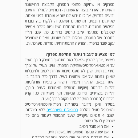
מפרקים או שחיקת סחוסי המפרק. הקבוצה הראשונה
והעיקרית היא הקבוצה הראשונית - הגורמים למחלה זו אינם
ידועים במדויק, אך כיום ידוע לנו שהיא עומדת בפני עצמה,
שקיימים היבטים תורשתיים ושהנטייה ללקות בה גוברת
בגילאים מבוגרים. קבוצת המחלות השניוניות כוללת אנשים
שסובלים מפגיעה עקב גורמים ברורים, כמו פגם מולד
במבנה של המפרק, מחלות ילדות שונות, מצבים שנוצרים
עקב שבר במפרק, הפרעה התפתחותית ומחלות מערכתיות.
למי מציעים לעבור ניתוח החלפת מפרק?
ראשית, צריך להבין שלא כל כאב מתמשך במפרק הירך מעיד
על אוסטאוארטריטיס/שחיקת המפרק, ואינו מעיד על צורך
מידי בניתוח. ישנן לא מעט סיבות אחרות לכאב ולמגבלות
שאינן נמנות על אלו שתוארו לעיל. בדרך כלל מדובר בין
היתר בכאב המוקרן מעמוד השדרה, בעיות אורולוגיות,
דלקות בבורסה (שקיות הנוזלים הצמודות לעצם הירך),
דלקות בשרירים וגידים, פגיעות תוך מפרקיות כגון קרע
בלברום (המבנה המקביל למניסקוס בברך ) ועוד.
במידה ואכן מדובר בשחיקת מפרק/אוסטאוארטריטיס
והמטופל טופל כהלכה
בטיפולים השמרניים
ללא הצלחה,
ישנם 4 תנאים עיקריים שעל המטופל לעמוד בהם כדי
שנמליץ לו על ניתוח:
אם הוא סובל מכאב.
אם ישנה פגיעה משמעותית באיכות חייו.
אם מגבלות התנועה שלו ברורה וניתנות לבדיקה