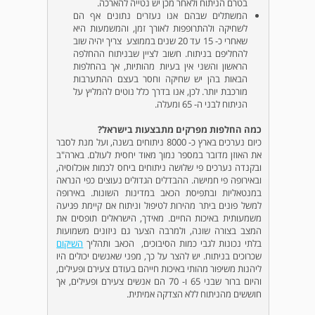
בטרם הניתוח ולאחר מכן יש נטייה להארכה.
המשתלים שבהם אנו נעזרים נתונים אף הם
לשחיקה ולהתרופפות לאורך זמן, והמשמעות היא
שאחרי כ- 15 עד 20 שנים בממוצע צריך יהיה שוב
להחליפם בניתוח. חשוב לציין שבניתוח ההחלפה
הראשון והשני אין בעיות מהותיות, אך בהחלפות
הבאות בהן יש שחיקה וחסר בעצם ההתערבות
מורכבת יותר. לכן, אנו בדרך כלל נוטים להמליץ על
הניתוח לבני ה- 65 ומעלה.
כמה החלפות מפרקים מתבצעות בישראל?
כיום נערכים בארץ כ- 8000 ניתוחים בשנה, ועל מנת לסבר
את האוזן מדובר במספר נמוך מאוד יחסית לעולם. בארה"ב
ובקנדה נערכים פי שלושה ניתוחים ביחס לכמות אוכלוסיה,
ובאירופה פי חמישה. ההבדלים הגדולים נעוצים כפי הנראה
במנטאליות ובתפיסת הכאב במדינות השונות. באירופה
למשל פונים ביתר מהירות לטיפול וניתוח אם קיימת פגיעה
משמעותית באיכות החיים. מאידך, הישראלים תופסים את
המצב בצורה שונה, ולמרבה הצער גם ניזונים משמועות
בלתי נכונות לגבי כמות הסיבוכים, הכאב ותהליך
השיקום
שכרוכים בניתוח. יש להצר על כך, מפני שאנשים יכולים היו
ליהנות משיפור מהותי באיכות חייהם בעודם צעירם ופעילים,
והיום ברור שבני 65 ו- 70 הם אנשים צעירם ופעילים, אך
חוששים מהניתוח ללא הצדקה אמיתית.