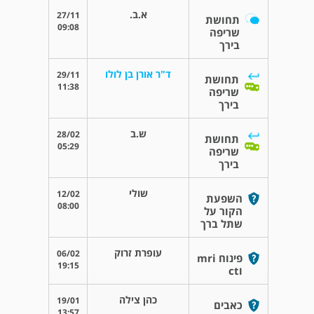
א.ב.
27/11
תחושת
09:08
שריפה
בירך
ד"ר אורן בן לולו
29/11
תחושת
11:38
שריפה
בירך
ש.ב
28/02
תחושת
05:29
שריפה
בירך
שולי
12/02
השפעת
08:00
הקור על
שתל ברך
עופרת זרוק
06/02
פינוח mri
19:15
וct
כהן צילה
19/01
כאבים
13:57