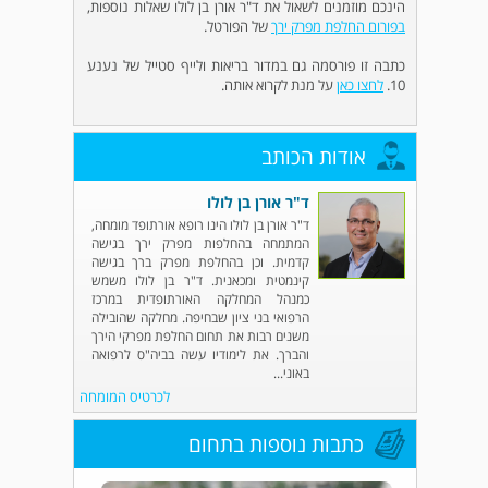
הינכם מוזמנים לשאול את ד"ר אורן בן לולו שאלות נוספות,
בפורום החלפת מפרק ירך
של הפורטל.
כתבה זו פורסמה גם במדור בריאות ולייף סטייל של נענע
10.
לחצו כאן
על מנת לקרוא אותה.
אודות הכותב
ד"ר אורן בן לולו
ד"ר אורן בן לולו הינו רופא אורתופד מומחה,
המתמחה בהחלפות מפרק ירך בגישה
קדמית. וכן בהחלפת מפרק ברך בגישה
קינמטית ומכאנית. ד"ר בן לולו משמש
כמנהל המחלקה האורתופדית במרכז
הרפואי בני ציון שבחיפה. מחלקה שהובילה
משנים רבות את תחום החלפת מפרקי הירך
והברך. את לימודיו עשה בביה"ס לרפואה
באוני...
לכרטיס המומחה
כתבות נוספות בתחום