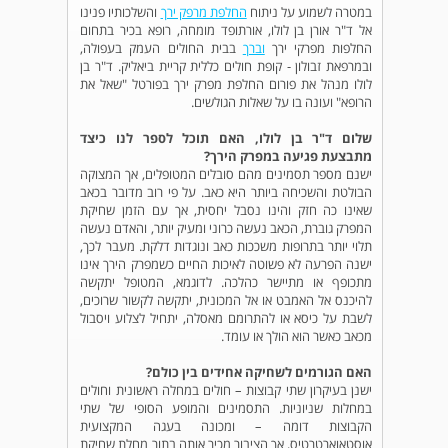
במטרה לשמוע על ניתוח
החלפת מרפק ירך
והשלכותיו פנינו
אל ד"ר אורן בן לולו, אורתופד מומחה, רופא בכיר בתחום
החלפות מפרקי ירך
וברך
בבית החולים העמק בעפולה,
ובמרפאת זבולון - קופת חולים כללית קריית ביאליק. ד"ר בן
לולו מנהל את פורום החלפת מפרק ירך בפורטל "שאל את
הרופא" ועונה בו על שאלות הגולשים.
שלום ד"ר בן לולו, האם תוכל לספר לנו כיצד
מתבצעת פגיעה במפרק הירך?
ישנם מספר תסמינים מהם סובלים המטופלים, אך המצוקה
הבולטת והשכיחה ביותר היא כאב. על פי רוב מדובר בכאב
שאינו כה חזק והינו נסבל יחסית, אך עם הזמן שחיקת
המפרק גוברת, הכאב נעשה כרוני ומעיק יותר, והאדם נעשה
תלוי יותר בתרופות משככות כאב ונוגדות דלקת. מעבר לכך,
ישנה הפרעה לא פשוטה לאיכות החיים כשמפרק הירך אינו
מתכופף או מתיישר כהלכה. לדוגמא, המטופל יתקשה
להיכנס אל האמבט או אל המכונית, יתקשה לקשור שרוכים,
לשבת על כיסא או להתרומם מאסלה, יתחיל לצלוע ויסבול
מכאב כאשר הוא הולך או עומד.
האם הגורמים לשחיקה אחידים בין כולם?
ישנן בעיקרון שתי קבוצות – חולים במחלה ראשונית וחולים
במחלות שניוניות. התסמינים והמופע הסופי של שתי
הקבוצות דומה – ומכונה בעגה המקצועית
אוסטאוארטרטיס, אך הציבור מכיר אותה בתור מחלת שחיקת