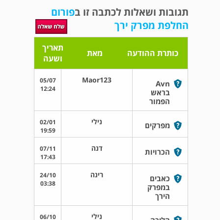
תגובות ושאלות לכתבה זו ב
פורום
החלפת מפרק ירך
תאריך
כותרת ההודעה
מאת
ושעה
Maor123
05/07
Avn
12:24
בראש
הפמור
נילי
02/01
מפרקים
19:59
דנה
07/11
הכרויות
17:43
רינה
24/10
כאבים
03:38
במפרק
הירך
נילי
06/10