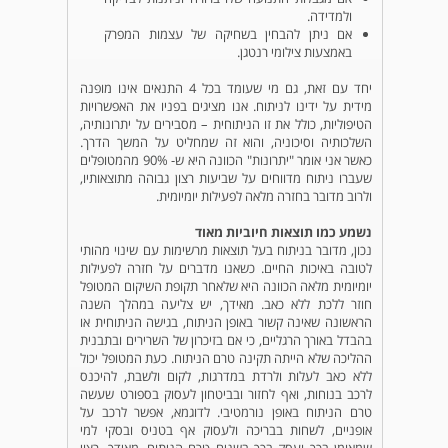
ולמדידה.
אם ניתן להבחין בשחיקה של עצמות המפרק
באמצעות צילומי רנטגן.
יחד עם זאת, גם מי שעומד בכל 4 התנאים אינו מופנה
מידית על ידינו לניתוח. אנו מציגים בפניו את האפשרויות
הטיפוליות, כולל את זו הניתוחית – מסבירים על יתרונותיה,
השלכותיה וסיכוניה, והוא זה שמחליט על המשך הדרך.
כאשר אני אומר "יתרונות" הכוונה היא ש- 90% מהמטופלים
שעברו ניתוח מדווחים על שביעות רצון גבוהה מתוצאותיו,
ולרוב מדובר בחזרה מלאה לפעילות יומיומית.
נשמע כמו תוצאות חיוביות מאוד
נכון, מדובר בניתוח בעל תוצאות מרשימות עם שינוי מהותי
לטובה באיכות החיים. כשאנו מדברים על חזרה לפעילות
יומיומית מלאה הכוונה היא שלאחר תקופת השיקום המטופל
חוזר ללכת ללא כאב. מאידך, יש צליעה במהלך השנה
הראשונה שאינה קשור באופן הניתוח, בגישה הניתוחית או
בהבדל באורך הרגליים, כי אם בזיכרון של השרירים ובתבנית
ההליכה שלא הייתה תקינה טרם הניתוח. כעת המטופל יכול
ללא כאב לעלות ולרדת במדרגות, לקום ולשבת, להיכנס
לרכב בנוחות, ואף לחזור ובביטחון לעסוק בספורט שעשה
טרם הניתוח באופן נורמטיבי. לדוגמא, אפשר לרכב על
אופניים, לשחות בבריכה ולעסוק אף בטניס ובסקי למי