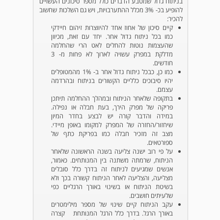
בניתוח גדול שמטבע הדברים כולל מספר סיכונים העשויים
להופיע בכ- 3% מכלל ההתערבויות, ויש גם השלכות שחשוב
להכיר:
קיים סיכון של אחוז אחד להיווצרות זיהום חיידקי
כמו בכל ניתוח גדול אחר. יחד עם זאת, מכיוון
שהעצמות נוטות להחלים לאט הרי שהחלמה
מדלקת במפרק עשויה לארוך לא פחות מ- 3
חודשים.
כמו כן, כבכל ניתוח גדול אחר ב- 1% מהמטופלים
יהיו סיבוכים כלליים הקשורים בניתוח ובהרדמה
עצמם.
בתקופה שלאחר הניתוח ובמהלך ההחלמה תיתכן
פריקה של מפרק הירך, בעת חבלה או נפילה.
במידה והדבר קורה יש לבצע בחדר המיון
שיחזור/החזרה של המפרק למקומו באופן מיידי.
מצב זה מזכיר חבלה כמו בפריקת כתף של
ספורטאים.
על פי רוב ישנה צליעה בשנה הראשונה שלאחר
הניתוח, שרמתה משתנה בין המנותחים. כאמור,
אנשים שמגיעים לניתוח זה בדרך כלל סובלים
מצליעה, והצליעה לאחר הניתוח קשורה בכך ולא
בשיטת הניתוח או בשינוי באורך הרגליים כפי
שלעיתים חושבים.
עקב הניתוח קיים שינוי של מספר מילימטרים
באורך הרגל. בדרך כלל הרגל המנותחת קצרה