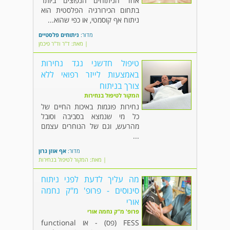
אחד הניתוחים הנפוצים ביותר
בתחום הכירורגיה הפלסטית הוא
ניתוח אף קוסמטי, או כפי שהוא...
מדור:
ניתוחים פלסטיים
| מאת: ד"ר וד"ר פיכמן
טיפול חדשני נגד נחירות
באמצעות לייזר רפואי ללא
צורך בניתוח
המקור לטיפול בנחירות
נחירות פוגמות באיכות החיים של
כל מי שנמצא בסביבה וסובל
מהרעש, וגם של הנוחרים עצמם
...
מדור:
אף אוזן גרון
| מאת: המקור לטיפול בנחירות
מה עליך לדעת לפני ניתוח
סינוסים - פרופ' מ"ק נחמה
אורי
פרופ' מ"ק נחמה אורי
FESS (פס) - או functional