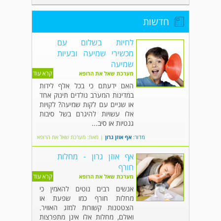
חדשות
לחיות בשלום עם
מכשירי שמיעה ובעיות
שמיעה
קרא עוד
מערכת שאל את הרופא
האם ידעתם כי בכל אלף לידות
במדינות המערב נולדים תינוק אחד
או שניים עם לקות שמיעה? לקויות
אלו עשויות להיגרם בשל סיבות
גנטיות או סיב...
מדור:
אף אוזן גרון
|
מאת: מערכת שאל את הרופא
אף אוזן גרון - מחלות
חורף
קרא עוד
מערכת שאל את הרופא
אנשים רבים נוטים להאמין כי
מחלות חורף כמו שפעת או
הצטטנות קשורות למזג האוויר.
ואולם, מחלות אלו אינן מתפרצות