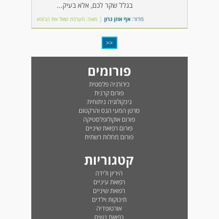
בגלל שקר לכם, אלא בעיק...
מדור:
אף אוזן גרון
|
מאת: מערכת שאל את הרופא
<<
פורומים
כירורגיה פלסטית
פורום קרנית
גינקולוגיה ניתוחית
סרטן המעי הגס והרקטום
פורום אוקולופלסטיקה
פורום רפואת שיניים
פורום מחלות רשתית
קטגוריות
היריון ולידה
רפואת עיניים
רפואת שיניים
תינוקות וילדים
אורטופדיה
רפואת נשים