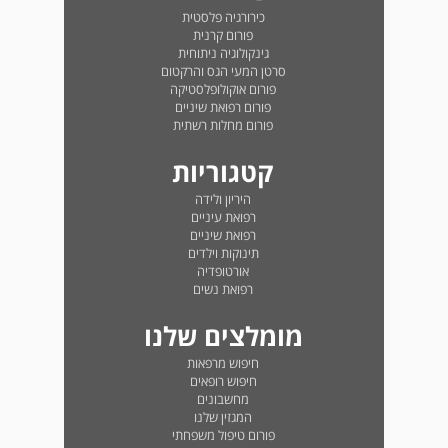
כירורגיה פלסטית
פורום קרנית
גינקולוגיה ניתוחית
סרטן המעי הגס והרקטום
פורום אוקולופלסטיקה
פורום רפואת שיניים
פורום מחלות רשתית
קטגוריות
היריון ולידה
רפואת עיניים
רפואת שיניים
תינוקות וילדים
אורטופדיה
רפואת נשים
מומלצים שלנו
חיפוש מרפאות
חיפוש רופאים
מחשבונים
המגזין שלנו
פורום טיפול משפחתי