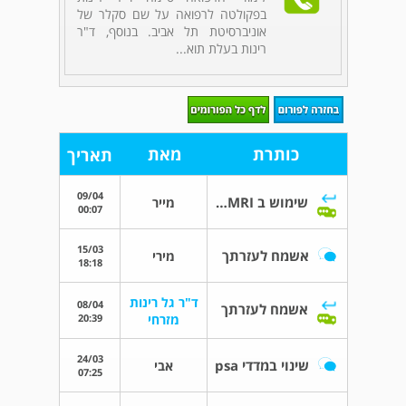
בפקולטה לרפואה על שם סקלר של
אוניברסיטת תל אביב. בנוסף, ד"ר
רינות בעלת תוא...
כותרת
מאת
תאריך
09/04
שימוש ב MRI לבדיקתנגעים סרטניים בערמונית
מייר
00:07
15/03
אשמח לעזרתך
מירי
18:18
ד"ר גל רינות
08/04
אשמח לעזרתך
20:39
מזרחי
24/03
שינוי במדדי psa
אבי
07:25