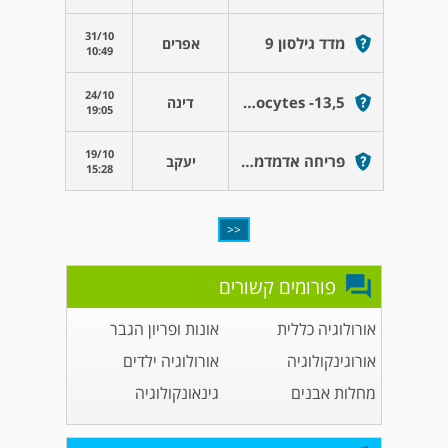
31/10
מדד גילסון 9
אפרים
10:49
24/10
‏Monocytes -13,5 בתוצאות ספירת דם-
דינה
19:05
19/10
פריחה אדמדמה וגרד באיזור איבר המין הגברי
יעקב
15:28
<<
פורומים קשורים
אורולוגיה כללית
אונות ופריון הגבר
אורוגינקולוגיה
אורולוגיה ילדים
מחלות אבנים
גינאונקולוגיה