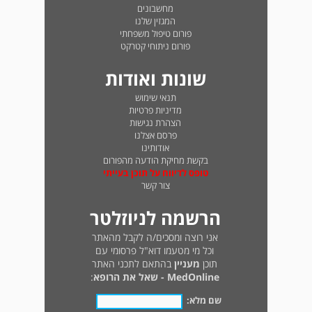
מחשבונים
המגזין שלנו
פורום טיפול משפחתי
פורום ניתוחי קטרקט
שונות ואודות
תנאי שימוש
מדיניות פרטיות
הצהרת נגישות
פרסם אצלנו
אודותינו
בקשת מחיקת הודעה מהפורום
טופס לדיווח על תוכן בעייתי
צור קשר
הרשמה לניוזלטר
אני רוצה ומסכים/ה לקבל מהאתר
וכל מי מטעמו דוא"ל פרסומי עם
תוכן
מעניין
בהתאם לתכני האתר
MedOnline - שאל את הרופא
:
שם מלא: