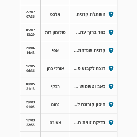
27/07
השתלת קרנית
אלכס
07:36
05/07
כפר ברוך עמק יזרעאל
סולומון רות
13:29
20/06
קרנית שנדחתה ועדשה נפלה
אפי
14:43
12/05
רוצה לקבוע פגישת יעוץ
אורלי כהן
06:36
09/05
כאב וטשטוש בראיה
רבקי
21:13
29/03
חיסון קורונה למושתלי קרנית
נחום
01:05
17/03
בדיקת זווית הניקוז עם עדשה
צעירה
22:55