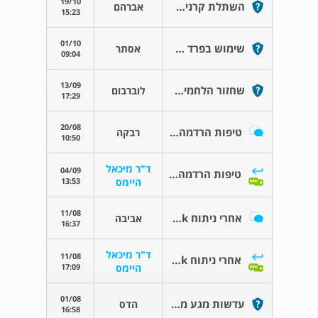
19/10
השתלת קרנית עקב קרטקונוס
אברהם
15:23
01/10
שימוש בפרד פורטה
אסתר
09:04
13/09
שחזור הלחמית בניתוח הסרת כלי דם
לוברבום
17:29
20/08
טיפות הרדמה נגד כאבים לאחר קרוסלינקינג
רבקה
10:50
ד"ר מיכאל
04/09
טיפות הרדמה נגד כאבים לאחר קרוסלינקינג
13:53
היימס
11/08
אחרי ניתוח dmek
אביבה
16:37
ד"ר מיכאל
11/08
אחרי ניתוח dmek
17:09
היימס
01/08
עדשות מגע מיני סקלרליות
הדס
16:58