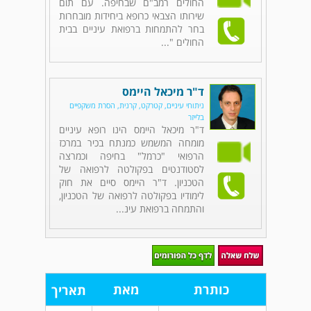
החולים רמב"ם שבחיפה. עם תום
שירותו הצבאי כרופא ביחידות מובחרות
בחר להתמחות ברפואת עיניים בבית
החולים "...
ד"ר מיכאל היימס
ניתוחי עיניים, קטרקט, קרנית, הסרת משקפיים
בלייזר
ד"ר מיכאל היימס הינו רופא עיניים
מומחה המשמש כמנתח בכיר במרכז
הרפואי "כרמל" בחיפה וכמרצה
לסטודנטים בפקולטה לרפואה של
הטכניון. ד"ר היימס סיים את חוק
לימודיו בפקולטה לרפואה של הטכניון,
והתמחה ברפואת עינ...
כותרת
מאת
תאריך