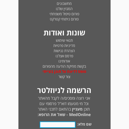
מחשבונים
המגזין שלנו
פורום טיפול משפחתי
פורום ניתוחי קטרקט
שונות ואודות
תנאי שימוש
מדיניות פרטיות
הצהרת נגישות
פרסם אצלנו
אודותינו
בקשת מחיקת הודעה מהפורום
טופס לדיווח על תוכן בעייתי
צור קשר
הרשמה לניוזלטר
אני רוצה ומסכים/ה לקבל מהאתר
וכל מי מטעמו דוא"ל פרסומי עם
תוכן
מעניין
בהתאם לתכני האתר
MedOnline - שאל את הרופא
:
שם מלא: