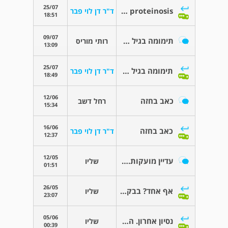
25/07
pul alveolar proteinosisמחלת ריאה
ד"ר דן לוי פבר
18:51
09/07
תימומה בגיל מבוגר מאוד
רותי מוריס
13:09
25/07
תימומה בגיל מבוגר מאוד
ד"ר דן לוי פבר
18:49
12/06
כאב בחזה
רחל דשב
15:34
16/06
כאב בחזה
ד"ר דן לוי פבר
12:37
12/05
עדיין מועקות. אשמח להתייחסותך רק לרגע!
שליו
01:51
26/05
אף אחד? בבקשה התייחסות
שליו
23:07
05/06
נסיון אחרון. האם זה נשמע לבבי?
שליו
00:39