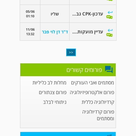
05/06
עדכון-CPK גבוה מאוד!
שליו
01:10
11/06
עדיין מועקות. אשמח להתייחסותך רק לרגע!
ד"ר דן לוי פבר
13:32
<<
פורומים קשורים
מסתמים ואבי העורקים
מחלות לב כליליות
פורום אלקטרופיזיולוגיה
פורום צנתורים
קרדיולוגיה כללית
ניתוחי לבלב
פורום קרדיולוגיה
ומסתמים