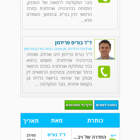
בוגר הפקולטה לרפואה של הטכניון,
התמחה בכירורגייה אורולוגית במרכז
הרפואי רבין בפ"ת, ובהמשך השתלם
פלא...
ד"ר בוריס פרידמן
אורולוגיה כירורגית, אין אונות, בעיות באי נקיטת שתן
ד"ר בוריס פרידמן הינו אורולוג מומחה
בכירורגיה אורולוגית. משמש כרופא
בכיר במחלקת אורולוגיה במרכז הרפואי
כרמל שבחיפה, ובמרכזים הרפואיים לין
וזבולון של שירותי בריאות כללית וכן
בקופות אחרות. בוגר הפקולטה ...
כותרת
מאת
תאריך
ד"ר בוריס
27/03
החדרה של ויברטור
10:12