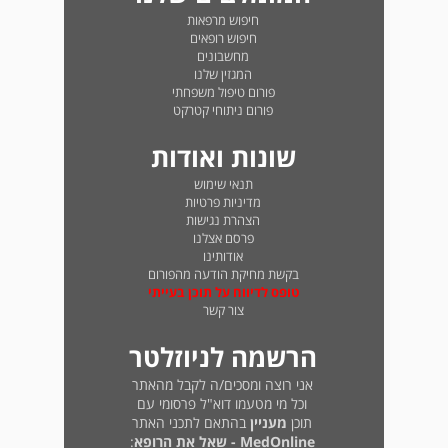
חיפוש מרפאות
חיפוש רופאים
מחשבונים
המגזין שלנו
פורום טיפול משפחתי
פורום ניתוחי קטרקט
שונות ואודות
תנאי שימוש
מדיניות פרטיות
הצהרת נגישות
פרסם אצלנו
אודותינו
בקשת מחיקת הודעה מהפורום
טופס לדיווח על תוכן בעייתי
צור קשר
הרשמה לניוזלטר
אני רוצה ומסכים/ה לקבל מהאתר
וכל מי מטעמו דוא"ל פרסומי עם
תוכן
מעניין
בהתאם לתכני האתר
MedOnline - שאל את הרופא
: