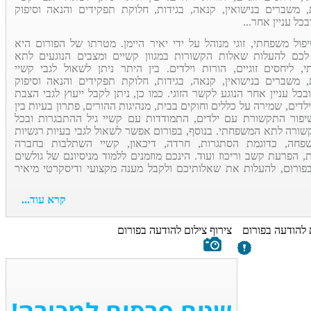
 משברים בנישואין, קנאה, בגידות, חלוקת תפקידים והנאה וסיפוק
ובכל עניין אחר...
פול משפחתי, זוגי מנוהל על ידי יאיר היימן. מטרתו של הפורום היא
כם להעלות שאלות הקשורות במגוון קשיים ומצבים הנוגעים לתא
, ליחסים זוגיים, הורות וילדים. בין היתר ניתן לשאול לגבי קשיי
 משברים בנישואין, קנאה, בגידות, חלוקת תפקידים והנאה וסיפוק
 ובכל עניין אחר הנוגע לקשר הזוגי. כמו כן, ניתן לקבל ייעוץ לגבי הצבת
ילדים, שמירה על כללים וחוקים בבית, מנהיגות ההורים, פתרון בעיות בין
יפור התקשורת עם ילדים, התמודדות עם קשיי גיל ההתבגרות ובכל
קשורה לתא המשפחתי. בנוסף, בפורום אפשר לשאול לגבי בעיות רגשיות
פחה, כדוגמת הסתגרות, חרדה, דיכאון, קשיי השתלבות בחברה
, הפרעת קשב וריכוז ועוד. הינכם מוזמנים ללמוד מניסיונם של גולשים
פורום, להעלות את שאלותיכם ולקבל מענה מקצועי ודיסקרטי מיאיר
קרא עוד...
 להודעה בפורום
צירוף צילום להודעה בפורום