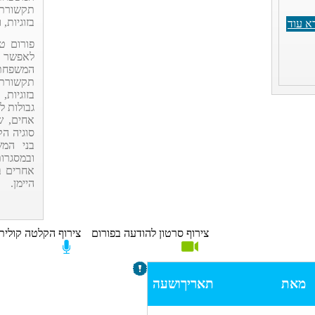
תקשורת,
בזוגיות, 
א עוד
פורום טי
לאפשר ל
המשפחתי
תקשורת,
בזוגיות,
גבולות ל
אחים, ש
סוגיה ה
בני המש
ובמסגרות
אחרים ב
היימן.
צירוף סרטון להודעה בפורום
צירוף הקלטה קולית
מאת
תאריך
ושעה