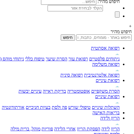
חיפוש מהיר:
אזור:
+
חיפוש מהיר
רפואה אסתטית
ניתוחים פלסטיים
רפואת עור
הסרת שיער
טיפוח כללי
ניתוחי מוהס (MOHS)
רפואה משלימה
רפואה אלטרנטיבית
רפואה סינית
רפואת עיניים
הסרת משקפיים
אופטומטריה
בדיקת ראייה
עיניים יבשות
רפואת שיניים
השתלות שיניים
טיפולי שורש
פה ולסת
בעיות חניכיים
אורתודונטיה
בריאות האישה
הריון ולידה
הריון
לידה
הפסקת הריון
אחרי הלידה
פוריות
מוהל, ברית מילה