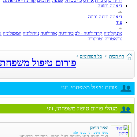
לחץ דם
סוכרת
איידס
כולסטרול
שפעת
זיהומים
קורונה - covid-19
דיאטה ותזונה
דיאטה
תזונה נכונה
עוד
אונקולוגיה
קרדיולוגיה - לב
כירורגיה
אורולוגיה
נוירולוגיה
המטולוגיה
א
גריאטריה
וטרינריה
דף הבית
>
כל הפורומים
>
פורום טיפול משפחתי, 
פורום טיפול משפחתי, זוגי
מנהלי פורום טיפול משפחתי, זוגי
יאיר היימן
מגשר משפחתי ומסטר nlp
יאיר היימן הינו מומחה בעל ניסיון, בהחזרת הביטחון