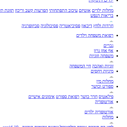
ילדים ותינוקות
מחלות ילדים
אוטיזם
עיכוב התפתחותי
הפרעות קשב וריכוז
תזונת תי
בריאות הנפש
חרדות ולחץ
דיכאון
פסיכיאטריה
פסיכולוגיה
סכיזופרניה
רפואת משפחה וילדים
גברים
אף אוזן גרון
משפחה וזוגיות
זוגיות ואהבה
חיי המשפחה
מיניות ויחסים
מחלות מין
ספורט וכושר
פילאטיס
חדר כושר
רפואת ספורט
אימונים אישיים
אורטופדיה
אורטופדיה ילדים
מחלות