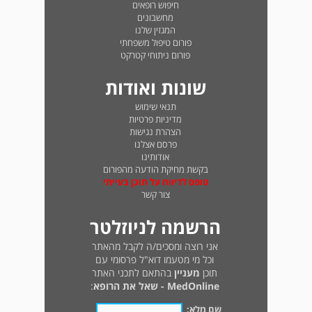
חיפוש רופאים
מחשבונים
המגזין שלנו
פורום טיפול משפחתי
פורום ניתוחי קטרקט
שונות ואודות
תנאי שימוש
מדיניות פרטיות
הצהרת נגישות
פרסם אצלנו
אודותינו
בקשת מחיקת הודעה מהפורום
טופס לדיווח על תוכן בעייתי
צור קשר
הרשמה לניוזלטר
אני רוצה ומסכים/ה לקבל מהאתר
וכל מי מטעמו דוא"ל פרסומי עם
תוכן
מעניין
בהתאם לתכני האתר
MedOnline - שאל את הרופא
:
שם מלא: