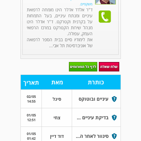
משקפיים.
ד"ר אלדד אדלר הינו מומחה לרפואת
עיניים ומנתח עיניים, בעל התמחות
על בקרנית וקטרקט. ד"ר אדלר הינו
מנהל שירות הקטרקט במרכז הרפואי
העמק, עפולה.
את לימודיו סיים בבית הספר לרפואה
של אוניברסיטת תל אבי...
כותרת
מאת
תאריך
02/05
עיניים ובוטוקס
סיגל
14:55
01/05
בדיקת עיניים ועדשות מגע
צחי
12:51
01/05
סינוור לאחר השתלת עדשות מולטיפוקל
דוד דיין
01:42