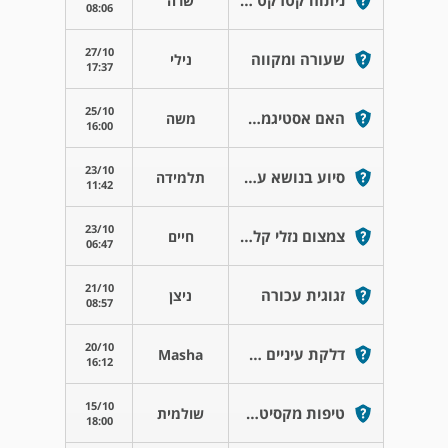
ניתוח קטרקט לבן 75+
שרה
08:06
27/10
שעורה ומקווה
נילי
17:37
25/10
האם אסטיגמטיזם יכול להחמיר לאחר גיל 30?
משה
16:00
23/10
סיוע בנושא עבודה בנוגע לאנשים שחוו קטרקט
תלמידה
11:42
23/10
צמצום נזלי קל בבדיקת שדה ראיה
חיים
06:47
21/10
זגוגית עכורה
ניצן
08:57
20/10
דלקת עיניים תסמונת דאון
Masha
16:12
15/10
טיפות מקסיטרול לאחר ניתוח dcr
שולמית
18:00