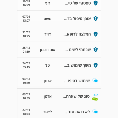
16/01
טפטוף של טיפות זיילט
רוני
16:29
07/01
אופן טיפול בדלקת לחמית + בלפריטיס
משה
13:07
31/12
המלצה לרופא/ת עיניים עם התמחות בגלאוקומה
דויד
10:25
25/12
שכחתי לשים טיפה
אוה רוכמן
01:19
24/12
משך שימוש בטיפות ג'נטיל
טל
05:45
03/12
שימוש בטיפות עיניים "רסטזיז"
ארנון
10:40
03/12
סוג של שערה עגולה שמסתובבת לי בעין
ארנון
10:55
27/11
לא רואה טוב אחרי ניתוח קטרקט
ליאור
18:54