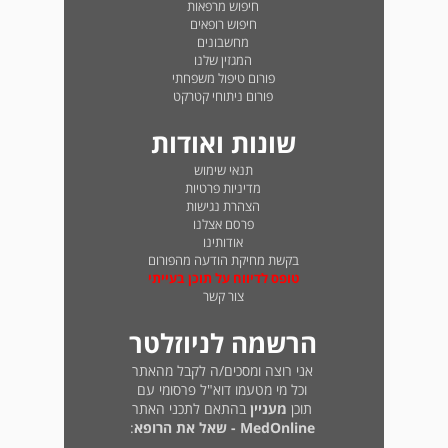
חיפוש מרפאות
חיפוש רופאים
מחשבונים
המגזין שלנו
פורום טיפול משפחתי
פורום ניתוחי קטרקט
שונות ואודות
תנאי שימוש
מדיניות פרטיות
הצהרת נגישות
פרסם אצלנו
אודותינו
בקשת מחיקת הודעה מהפורום
טופס לדיווח על תוכן בעייתי
צור קשר
הרשמה לניוזלטר
אני רוצה ומסכים/ה לקבל מהאתר
וכל מי מטעמו דוא"ל פרסומי עם
תוכן
מעניין
בהתאם לתכני האתר
MedOnline - שאל את הרופא
: