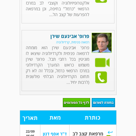
אלקטרופיזיולוגיה וקוצבי לב במרכז
הרפואי "כרמל" בחיפה, וכן במרפאה
להפרעות של קצב הל...
פרופ' אבינעם שירן
רפואה פנימית, קרדיולוגיה
פרופ' אבינעם שירן הוא מומחה
לרפואה פנימית ולקרדיולוגיה שיצאו לו
מוניטין בכל רחבי תבל. פרופ' שירן
משמש כראש המערך הקרדיולוגי
במרכז הרפואי כרמל, ובכלל זה לא רק
תחום הקרדיולוגיה הבלתי פולשנית
(לרבות יחיד...
כותרת
מאת
תאריך
22/09
מרפאת קצב לב
ד"ר אסף דנון
05:05