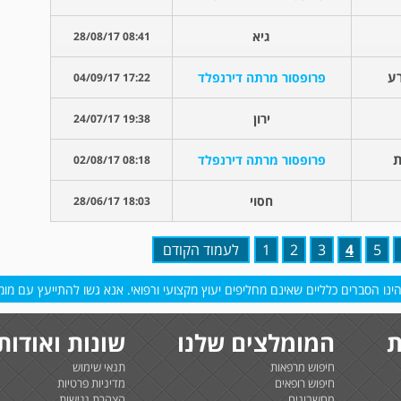
גיא
08:41 28/08/17
ע
פרופסור מרתה דירנפלד
17:22 04/09/17
ירון
19:38 24/07/17
ת
פרופסור מרתה דירנפלד
08:18 02/08/17
חסוי
18:03 28/06/17
5
4
3
2
1
לעמוד הקודם
נו הסברים כלליים שאינם מחליפים יעוץ מקצועי ורפואי. אנא גשו להתייעץ עם מומח
ת
המומלצים שלנו
שונות ואודות
חיפוש מרפאות
תנאי שימוש
חיפוש רופאים
מדיניות פרטיות
מחשבונים
הצהרת נגישות