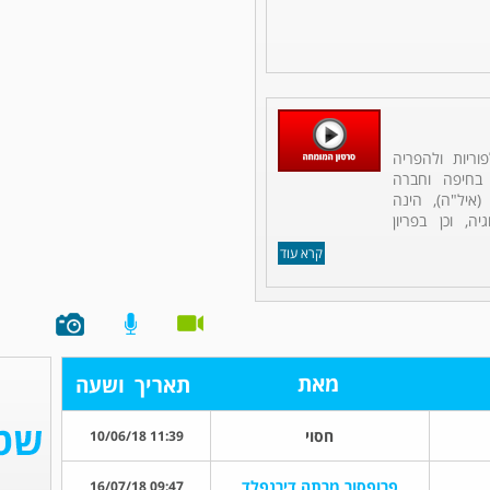
וריות ולהפריה
 בחיפה וחברה
איל"ה), הינה
יה, וכן בפריון
קרא עוד
מאת
תאריך
ושעה
חסוי
11:39 10/06/18
פרופסור מרתה דירנפלד
09:47 16/07/18