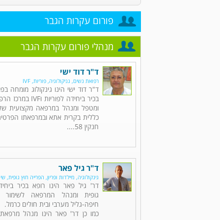
פורום עקרות הגבר
מנהלי פורום עקרות הגבר
ד"ר דוד ישי
רפואת נשים, גניקולוגיה, פוריות, IVF
בכיר ביחידה לפוריות ו
ומטפל ומנהל במרפאה מקצועית של 
כללית בקרית אתא ובמרפאתו הפרטית
חנקין 58....
ד"ר גיל פאר
גינקולוגיה, מיילדות ופריון, הפרייה חוץ גופית, שי
דר' גיל פאר הינו רופא בכיר ביחי
גופית ומנהל המרפאה לשימור פו
חיפה-גליל מערבי ובית חולים כרמל.
כמו כן דר' פאר הינו מנהל מרפאת 