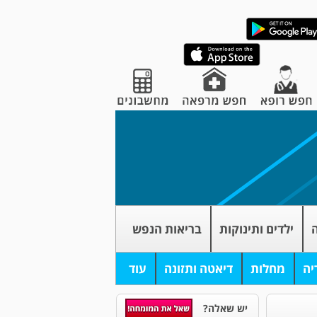
ה
ילדים ותינוקות
בריאות הנפש
יה
מחלות
דיאטה ותזונה
עוד
יש שאלה?