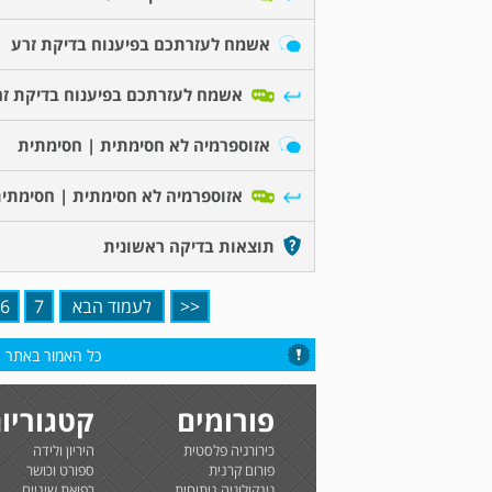
אשמח לעזרתכם בפיענוח בדיקת זרע
אשמח לעזרתכם בפיענוח בדיקת זר
אזוספרמיה לא חסימתית | חסימתית
אזוספרמיה לא חסימתית | חסימתי
תוצאות בדיקה ראשונית
<<
לעמוד הבא
7
6
כל האמור באתר הי
פורומים
קטגוריו
כירורגיה פלסטית
היריון ולידה
פורום קרנית
ספורט וכושר
גינקולוגיה ניתוחית
רפואת שיניים