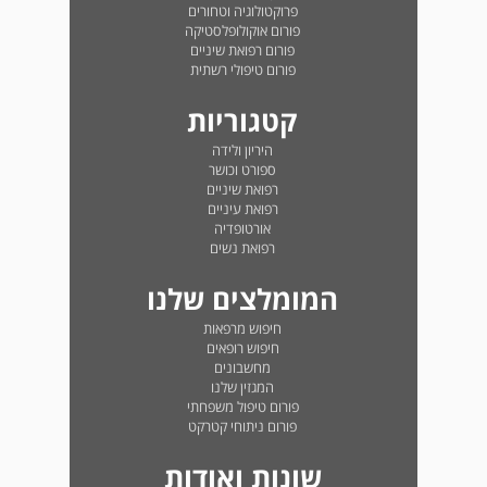
פרוקטולוגיה וטחורים
פורום אוקולופלסטיקה
פורום רפואת שיניים
פורום טיפולי רשתית
קטגוריות
היריון ולידה
ספורט וכושר
רפואת שיניים
רפואת עיניים
אורטופדיה
רפואת נשים
המומלצים שלנו
חיפוש מרפאות
חיפוש רופאים
מחשבונים
המגזין שלנו
פורום טיפול משפחתי
פורום ניתוחי קטרקט
שונות ואודות