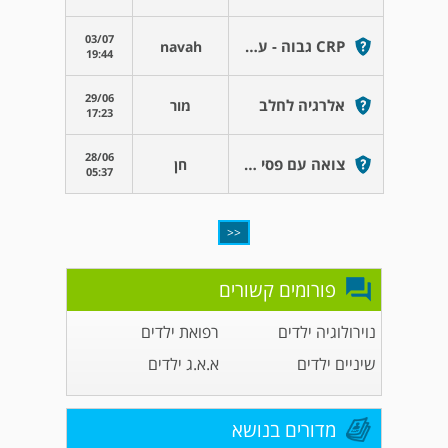
03/07
CRP גבוה - על מה יכול להצביע? מודאגת מאד
navah
19:44
29/06
אלרגיה לחלב
מור
17:23
28/06
צואה עם פסי דם
חן
05:37
<<
פורומים קשורים
נוירולוגיה ילדים
רפואת ילדים
שיניים ילדים
א.א.ג ילדים
מדורים בנושא