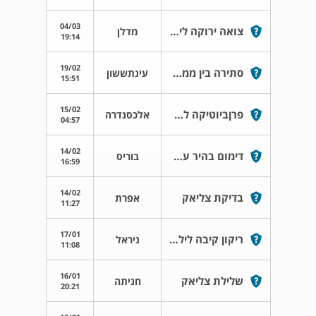
04/03
צואה ירוקה לילד בן 3 מדוע??
מדלן
19:14
19/02
סתירה בין ממצאי גסטרוסקופיה לבדיקתנשיפה
עינתששון
15:51
15/02
פרןביוטיקה לתינוקות
אלכסנדרה
04:57
14/02
דימום בהיר על הנייר
בוריס
16:59
14/02
בדיקת צליאק
אפרת
11:27
17/01
ריקון קיבה לילדה
ניראל
11:08
16/01
שלילת צליאק
חניתה
20:21