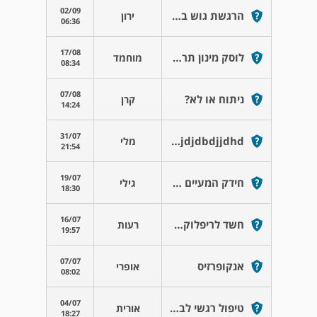
02/09
הרגשת גוש ב גרון והקאות
ירון
06:36
17/08
לוסק מינון תרופתי
מוחמד
08:34
07/08
ניתוח או לא?
קרן
14:24
31/07
Ndjdjdbdjjdhd
מלי
21:54
19/07
חידק המעיים מצריך אנטיביוטיקה?
גילי
18:30
16/07
חשד לריפלוקס סמוי
רעות
19:57
07/07
אנקופרזיס
אופרי
08:02
04/07
טיפול רגשי לבעיית אנקרופרזיס
אורית
18:27