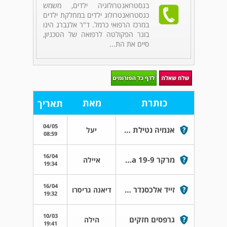
בגסטרואנטרולוגיה ילדים, משמש
כגסטרואנטרולוג ילדים במחלקת ילדים
במרכז הרפואי כרמל. ד"ר אלנברג הינו
בוגר הפקולטה לרפואה של הטכניון,
סיים את הת...
כותרת
מאת
תאריך
04/05
אנמיה נטילת פריפול
יעל
08:59
16/04
מרקר ca 19-9 מטפס בלי הפסקה
איילה
19:34
16/04
זייד אלכסנדר 70 א
דיאנה גריסרו
19:32
10/03
גרפסים חזקים
הילה
19:41