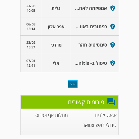
23/03
אמפיזמה לאחר חשיפת שתל
גלית
10:05
06/03
כפתורים באוזניים למבוגרים
עפר אלון
13:14
23/02
סינוסיטיס חוזר
מרדכי
15:57
07/01
טיפול ב- Vasomotor Rhinitis
אלי
12:41
<<
פורומים קשורים
א.א.ג ילדים
מחלות אף וסינוס
גידולי ראש וצוואר