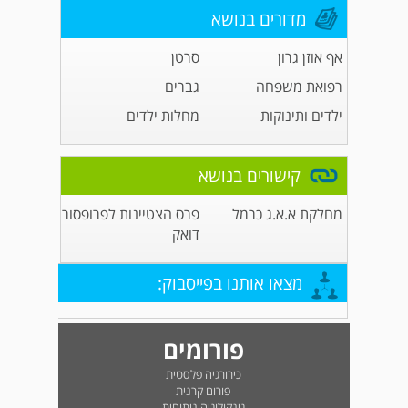
מדורים בנושא
אף אוזן גרון
סרטן
רפואת משפחה
גברים
ילדים ותינוקות
מחלות ילדים
קישורים בנושא
מחלקת א.א.ג כרמל
פרס הצטיינות לפרופסור
דואק
מצאו אותנו בפייסבוק:
פורומים
כירורגיה פלסטית
פורום קרנית
גינקולוגיה ניתוחית