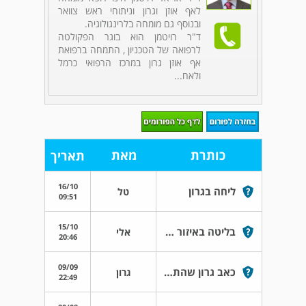
לאף אוזן וגרון וניתוחי ראש צוואר
ובנוסף גם מומחה בלרינגולוגיה.
ד"ר רויטמן הוא בוגר הפקולטה
לרפואה של הטכניון , התמחה ברפואת
אף אוזן גרון במרכז הרפואי כרמל
ולאח...
כותרת
מאת
תאריך
16/10
ליחה בגרון
טל
09:51
15/10
בליטה באיזור הלוע
אלי
20:46
09/09
כאב גרון שהתחיל לפני 4 ימים
גרון
22:49