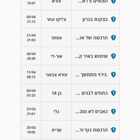
הצופים 5 ראשון לציון
עזרא
15:07
05/06
בצקות בגרון
צ?יקו עמר
21:13
21/04
הרגשה של אוזניים סתומות
אסתר
21:03
20/04
שימוש באיר קאר
אור-לי
20:40
11/04
.גירוי מתמשך בגרון מלווה בשעול והוצאת ליחה.
עזרא צבאני
08:12
05/04
כתמים לבנים בחלק האחורי של הלשון
בן 18
01:33
27/03
כאבים לא נסבלים באוזן
גלי
21:01
25/03
הרגשת גוף זר בגרון
שרית
10:05