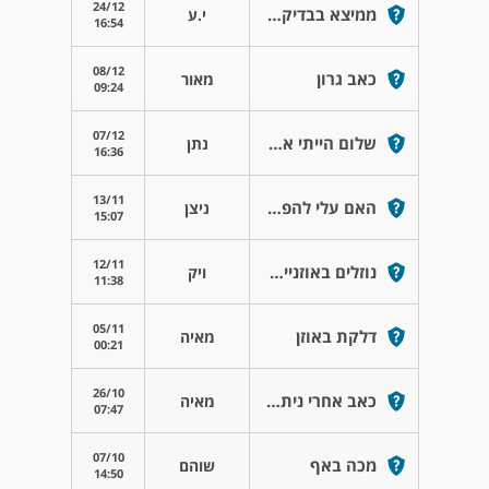
24/12
ממיצא בבדיקת אאג מיתרי הקול
י.ע
16:54
08/12
כאב גרון
מאור
09:24
07/12
שלום הייתי אצל רופא אוזניים והוא
נתן
16:36
13/11
האם עלי להפסיק לקחת אנטיביוטיקה
ניצן
15:07
12/11
נוזלים באוזניים ותחושה של אטימות
ויק
11:38
05/11
דלקת באוזן
מאיה
00:21
26/10
כאב אחרי ניתוח אף
מאיה
07:47
07/10
מכה באף
שוהם
14:50