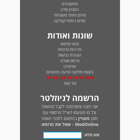
מחשבונים
המגזין שלנו
פורום טיפול משפחתי
פורום ניתוחי קטרקט
שונות ואודות
תנאי שימוש
מדיניות פרטיות
הצהרת נגישות
פרסם אצלנו
אודותינו
בקשת מחיקת הודעה מהפורום
טופס לדיווח על תוכן בעייתי
צור קשר
הרשמה לניוזלטר
אני רוצה ומסכים/ה לקבל מהאתר
וכל מי מטעמו דוא"ל פרסומי עם
תוכן
מעניין
בהתאם לתכני האתר
MedOnline - שאל את הרופא
:
שם מלא: