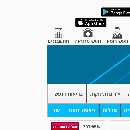
ה
ילדים ותינוקות
בריאות הנפש
יה
מחלות
דיאטה ותזונה
עוד
יש שאלה?