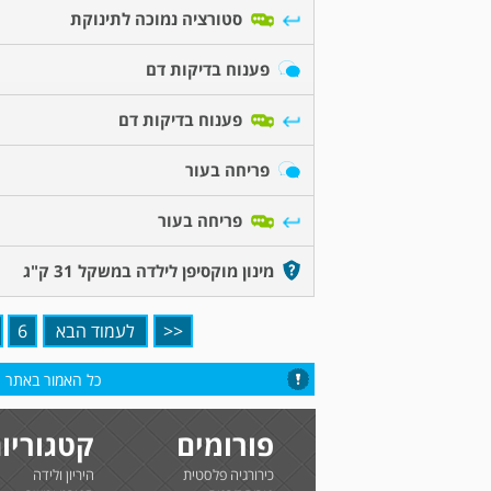
סטורציה נמוכה לתינוקת
פענוח בדיקות דם
פענוח בדיקות דם
פריחה בעור
פריחה בעור
מינון מוקסיפן לילדה במשקל 31 ק"ג
<<
לעמוד הבא
6
כל האמור באתר הי
פורומים
קטגוריו
כירורגיה פלסטית
היריון ולידה